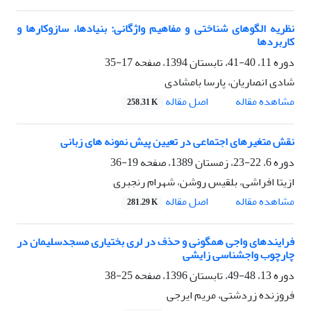
نظریه الگوهای شناختی و مفاهیم واژگانی: بنیادها، سازوکارها و
کاربردها
دوره 11، 40-41، تابستان 1394، صفحه
17-35
شادی انصاریان، پارسا بامشادی
اصل مقاله
مشاهده مقاله
258.31 K
نقش متغیرهای اجتماعی در تعیین پیش نمونه های زبانی
دوره 6، 22-23، زمستان 1389، صفحه
19-36
ازیتا افراشی، بلقیس روشن، شهرام رنجبری
اصل مقاله
مشاهده مقاله
281.29 K
فرایندهای واجی همگونی و حذف در لری بختیاری مسجدسلیمان در
چارچوب واج‏شناسی زایشی
دوره 13، 48-49، تابستان 1396، صفحه
25-38
فروزنده زردشتی، مریم ایرجی