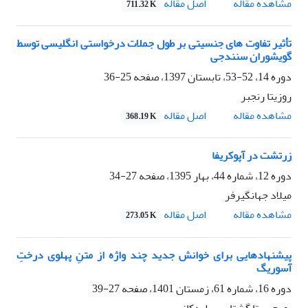
اصل مقاله
مشاهده مقاله
711.32 K
تأثیر تفاوت های جنسیتی بر طول جملات درخواستی انگلیسی توسط
گویشوران سنندجی
دوره 14، 52-53، تابستان 1397، صفحه
25-36
روزیتا رنجبر
اصل مقاله
مشاهده مقاله
368.19 K
زرتشت در آپوکریفا
دوره 12، شماره 44، بهار 1395، صفحه
27-34
میلاد جهانگیرفر
اصل مقاله
مشاهده مقاله
273.05 K
پیشنهادهایی برای خوانش جدید چند واژه از متنِ پهلوی درختِ
آسوریگ
دوره 16، شماره 61، زمستان 1401، صفحه
27-39
پورچیستا گشتاسبی اردکانی