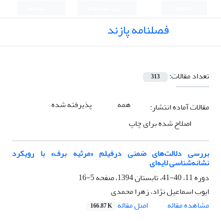
English
ورود به سامانه
ثبت نام
فصلنامه پازند
تعداد مقالات:
313
همه
پذیرفته شده
مقالات آماده انتشار:
اصلاح شده برای چاپ
بررسی دلالت‌های ضمنی درفیلم «مرثیه برف» با رویکرد
نشانه‌شناسی لایه‌ای
دوره 11، 40-41، تابستان 1394، صفحه
5-16
ایوب اسماعیل نژاد، زهرا محمدی
اصل مقاله
مشاهده مقاله
166.87 K