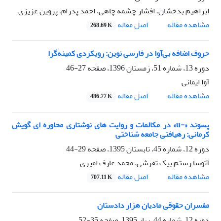
ابراهیم بدخشان، افشار چشمه چاهی، احمد پدرام، پروین عزیزی
اصل مقاله
مشاهده مقاله
268.69 K
حروف اضافه بی‌آوا در فارسی نوین: رویکردی کمینه‌گرا
دوره 13، شماره 51، زمستان 1396، صفحه
27-46
آوا ایمانی
اصل مقاله
مشاهده مقاله
486.77 K
پسوند «-u» در مکالمات و روایت های نوشتاری محاوره ای گویش
کرمانی: رهیافتی جامعه شناختی
دوره 12، شماره 45، تابستان 1395، صفحه
29-44
آتوسا رستم بیک تفرشی، محمد عارف امیری
اصل مقاله
مشاهده مقاله
707.11 K
مفسران حقوقی مادیان هزار دادستان
دوره 12، شماره 44، بهار 1395، صفحه
35-52