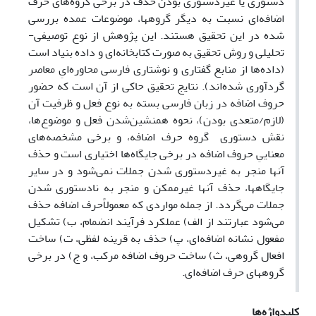
دستوری یا غیردستوری بودن حذف در برخی گروه‌های حرف
اضافه‌ای نسبت به دیگر گروه­ها، موضوعات عمده بررسی
شده در این تحقیق هستند. این پژوهش از نوع توصیفی-
تحلیلی و روش تحقیق به صورت کتابخانه‌ای و داده بنیاد است
(داده‌ها از منابع گفتاری و نوشتاری فارسی محاوره‌ایِ معاصر
گردآوری شده‌اند). نتایج تحقیق حاکی از آن است که حضور
حروف اضافه در زبان فارسی بسته به نوع فعل و ظرفیت آن
(لازم/متعدی بودن)، نحوه همنشین‌شدن فعل و موضوع‌ها،
نقش دستوری گروه حرف اضافه، و برخی مشخصه‌های
معناییِ حروف اضافه در برخی جایگاه‌ها اختیاری است و حذف
آنها منجر به غیردستوری شدن جملات نمی‌شود و در سایر
جایگاه­ها، حذف آنها غیرممکن و منجر به نادستوری شدن
جملات می‌گردد. از جمله مواردی که معمولاًحرف اضافه حذف
می‌شود عبارتند از الف) عملکرد فرآیند انضمام، ب) تشکیل
مفعول نشانه اضافه‌ای، پ) حذف به قرینه لفظی، ت) ساخت
افعال گروهی، ث) ساخت حروف اضافه مرکب، و ج) در برخی
گروه­های حرف اضافه‌ای.
کلیدواژه‌ها