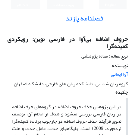
English
ورود به سامانه
ثبت نام
فصلنامه پازند
حروف اضافه بی‌آوا در فارسی نوین: رویکردی
کمینه‌گرا
نوع مقاله : مقاله پژوهشی
نویسنده
آوا ایمانی
گروه زبان شناسی، دانشکده زبان های خارجی، دانشگاه اصفهان
چکیده
در این پژوهش حذف حروف اضافه در گروه‌های حرف اضافه
در زبان فارسی بررسی می­شود و هدف از انجام آن، توصیف
نحوی فرآیند حذف حروف اضافه در چارچوب برنامه کمینه‌گرا
(ردفورد، 2009) است. جایگاه­های حذف، عامل حذف و علت