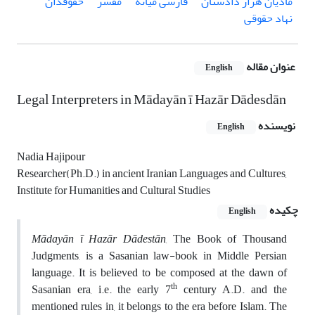
مادیان هزار دادستان
فارسی میانه
مفسر
حقوقدان
نهاد حقوقی
عنوان مقاله
English
Legal Interpreters in Mādayān ī Hazār Dādesdān
نویسنده
English
Nadia Hajipour
Researcher(Ph.D.) in ancient Iranian Languages and Cultures,
Institute for Humanities and Cultural Studies
چکیده
English
Mādayān ī Hazār Dādestān
, The Book of Thousand
Judgments, is a Sasanian law-book in Middle Persian
language. It is believed to be composed at the dawn of
th
Sasanian era, i.e. the early 7
century A.D. and the
mentioned rules in, it belongs to the era before Islam. The