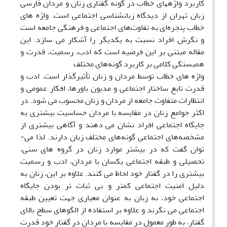
کاربرد واژه­های خطاب در گونه گفتاری زنان و مردان فارسی
زبان تهران از دیدگاه زبان­شناسی اجتماعی است. واژه­ های
خطاب پنجره‌ای به تفاوت‌های اجتماعی و فرهنگی جامعه است
و نگرش افراد نسبت به یکدیگر را آشکار می­ سازد. این
مقاله مبتنی بر این فرضیه است که ادب، رسمیت، قدرت و
همبستگی کلامی بر کاربرد گونه‌های مختلف
واژه­ های خطاب توسط مردان و زنان تأثیرگذار است. ادب و
قدرت تابع ساختار اجتماعی و مدیون باورها، افکار عمومی و
انتظارات متفاوت جامعه از مردان و زنان محسوب می­ شود. در
اکثر جوامع زنان در مقایسه با مردان حساسیت بیشتری به
جایگاه اجتماعی افراد نشان می­ دهند و آگاهی بیشتری از
مشخصه‌های اجتماعی گونه‌های مختلف زبان دارند. لذا می­
توان گفت که در بیشتر موارد زنان در گروه­ های سنی،
تحصیلی و طبقه اجتماعی یکسان با مردان، ادب و رسمیت
بیشتری را در گفتار خود لحاظ می­ کنند. علاوه بر این، زنان به
دلیل امنیت اجتماعی کمتر و بی­ ثبات ­تر بودن جایگاه
اجتماعی­ خود، به زبان به عنوان معیاری جهت تعیین طبقه
اجتماعی می ­نگرند و علاوه بر استفاده از الگوهای سطح بالای
گفتار، به­ طور معمول در مقایسه با مردان در گفتار خود قدرت