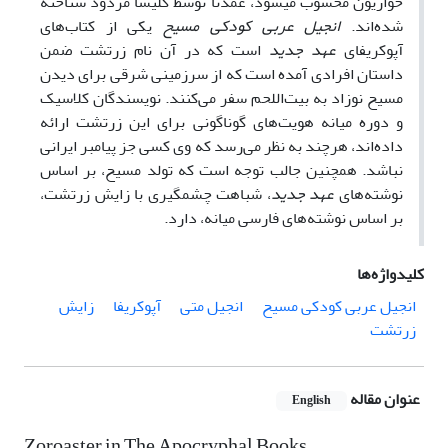
حواریون محسوب می­شود، عمدتاً توسط کلیسا مردود شناخته
شده‌اند.
انجیل عربی کودکی مسیح
یکی از کتاب‌های
آپوکریفای
عهد جدید
است که در آن نام زرتشت ضمن
داستان افرادی آمده است که از سرزمینی شرقی برای دیدن
مسیح نوزاد به بیت‌اللحم سفر می‌کنند. نویسندگان کلاسیک
و دوره میانه هویت‌های گوناگونی برای این زرتشت ارائه
داده‌اند، هرچند به نظر می‌رسد که وی کسی جز پیامبر ایرانی
نباشد. همچنین جالب توجه است که تولد مسیح، بر اساس
نوشته‌های
عهد جدید
، شباهت چشمگیری با زایش زرتشت،
بر اساس نوشته‌های فارسی میانه، دارد.
کلیدواژه‌ها
انجیل عربی کودکی مسیح
انجیل متی
آپوکریفا
زایش
زرتشت
عنوان مقاله
English
Zoroaster in The Apocryphal Books