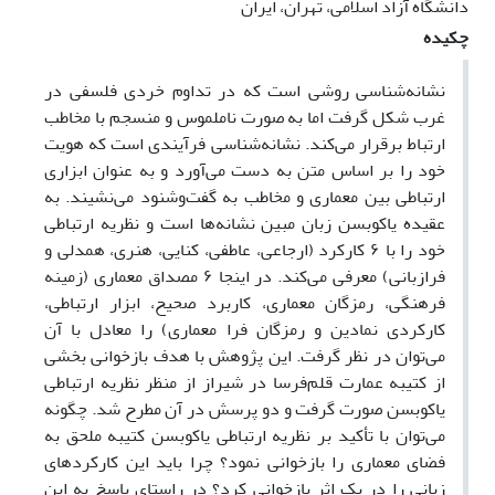
دانشگاه آزاد اسلامی، تهران، ایران
چکیده
نشانه‌شناسی روشی است که در تداوم خردی فلسفی در
غرب شکل گرفت اما به ‌صورت ناملموس و منسجم با مخاطب
ارتباط برقرار می‌کند. نشانه‌شناسی فرآیندی است که هویت
خود را بر اساس متن به دست می‌آورد و به‌ عنوان ابزاری
ارتباطی بین معماری و مخاطب به گفت‌وشنود می‌نشیند. به
عقیده‌ یاکوبسن زبان مبین نشانه‌ها است و نظریه‌ ارتباطی
خود را با ۶ کارکرد (ارجاعی، عاطفی، کنایی، هنری، همدلی و
فرازبانی) معرفی می‌کند. در اینجا ۶ مصداق معماری (زمینه‌
فرهنگی، رمزگان معماری، کاربرد صحیح، ابزار ارتباطی،
کارکردی نمادین و رمزگان فرا معماری) را معادل با آن
می‌توان در نظر گرفت. این پژوهش با هدف بازخوانی بخشی
از کتیبه‌ عمارت قلم‌فرسا در شیراز از منظر نظریه‌ ارتباطی
یاکوبسن صورت گرفت و دو پرسش در آن مطرح شد. چگونه
می‌توان با تأکید بر نظریه‎ ارتباطی یاکوبسن کتیبه‌ ملحق به
فضای معماری را بازخوانی نمود؟ چرا باید این کارکردهای
زبانی را در یک اثر بازخوانی کرد؟ در راستای پاسخ به این