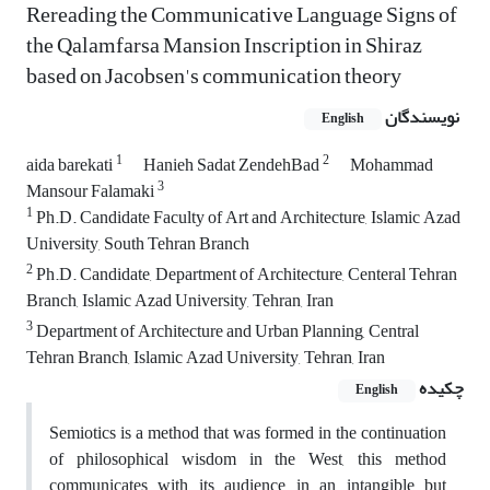
Rereading the Communicative Language Signs of
the Qalamfarsa Mansion Inscription in Shiraz
based on Jacobsen's communication theory
نویسندگان
English
1
2
aida barekati
Hanieh Sadat ZendehBad
Mohammad
3
Mansour Falamaki
1
Ph.D. Candidate Faculty of Art and Architecture, Islamic Azad
University, South Tehran Branch
2
Ph.D. Candidate, Department of Architecture, Centeral Tehran
Branch, Islamic Azad University, Tehran, Iran
3
Department of Architecture and Urban Planning, Central
Tehran Branch, Islamic Azad University, Tehran, Iran
چکیده
English
Semiotics is a method that was formed in the continuation
of philosophical wisdom in the West, this method
communicates with its audience in an intangible but