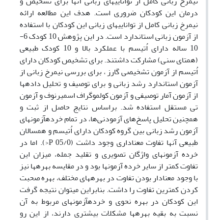
نیمرخ زبانی کامل از توانایی­های زبانی آنها برای تشخیص و
درمان این کودکان ضروری است. هدف این مطالعه ارائه
نیمرخ زبانی کامل از توانایی­های زبانی این کودکان با استفاده
از آزمون زبانی استاندارد است. در این پژوهش 10 کودک 6-
10 ساله دارای اُتیسم با عملکرد بالا و 10 کودک طبیعی
(همتای سنی) مشارکت داشتند. برای تشخیص کودکان دارای
اُتیسم از آزمون تشخیصی گارز ، برای بررسی نیمرخ زبانی از
آزمون­ استاندارد رشد زبانی و برای توصیف و تحلیل داده­ها
از آزمون آمار توصیفی و آزمون کولموگراف اسمیرنوف و آزمون
تی مستقل استفاده شد. براساس نتایج حاصل از ثبت و
همچنین تحلیل پاسخ‌های آزمودنی‌ها، در تمام خرده­آزمون­های
آزمون رشد زبانی بین گروه کودکان دارای اُتیسم و همسالان
طبیعی آنها تفاوت معناداری وجود داشت (05/0 P<). اما در
خرده آزمون­های واژگان تصویری و تقلید جمله، میزان این
تفاوت کمتر از سایر خرده آزمون­ها بود و در مقایسه بهره­ها نیز
با وجود معنادار بودن تفاوت در بهره­های مختلف، بهره صحبت
کردن کمترین تفاوت را داشت. بنابراین می­توان نتیجه گرفت
این کودکان در بهره نحوی و خرده­آزمون­های مربوط به آن
نسبت به بقیه بهره­ها مشکلات بیشتری دارند، از این رو