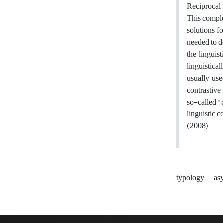
Reciprocal 
This comple
solutions f
needed to d
the linguis
linguistica
usually use
contrastive 
so-called "c
linguistic 
(2008).
typology
as