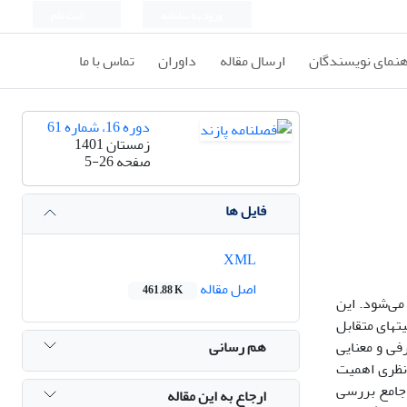
ورود به سامانه
ثبت نام
هنمای نویسندگان
ارسال مقاله
داوران
تماس با ما
دوره 16، شماره 61
زمستان 1401
صفحه
5-26
فایل ها
XML
اصل مقاله
461.88 K
می‌شود. این
ت­های متقابل
هم رسانی
رفی و معنایی
 نظری اهمیت
 جامع بررسی
ارجاع به این مقاله