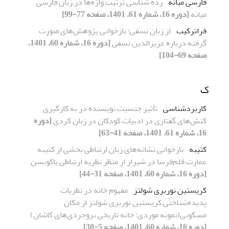
فارسی میانه
رده شناسی ترتیب واژه‌ها در زبان فارسی
میانه
[دوره 16، شماره 61، 1401، صفحه 77-99]
فراترکیب
از زبان نسفی؛ بازخوانی پژوهش‌های صورت
گرفته درباره عزیزالدین نسفی
[دوره 16، شماره 60، 1401،
صفحه 69-104]
ک
کاربردشناسی
تأثیر جنسیت نویسنده در به کارگیری
کنش‌های گفتاری در ادبیات کودکان در زبان کردی
[دوره
16، شماره 61، 1401، صفحه 41-63]
کتیبه
بازخوانی نشانه‌های زبان ارتباطی بخشی از کتیبه‌
عمارت قلم‌فرسا در شیراز از منظر نظریه ارتباطی یاکوبسن
[دوره 16، شماره 60، 1401، صفحه 31-44]
کریستین نوربری شولتز
مفهوم خانه در نظریات
پدیده‌شناختی کریستین نوربری شولتز از مکان
مسکونی(نمونه موردی: خانه تاریخی بروجردی‌های کاشان)
[دوره 16، شماره 60، 1401، صفحه 5-30]