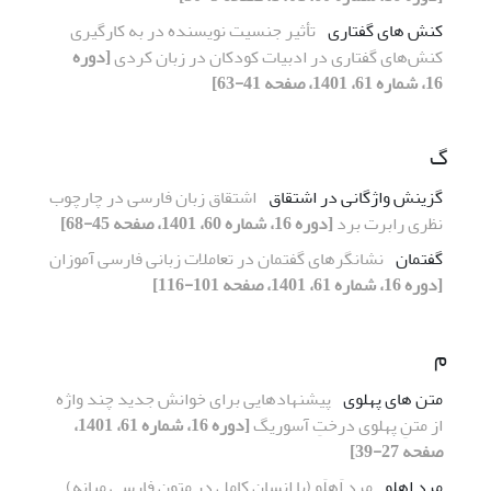
کنش های گفتاری
تأثیر جنسیت نویسنده در به کارگیری
کنش‌های گفتاری در ادبیات کودکان در زبان کردی
[دوره
16، شماره 61، 1401، صفحه 41-63]
گ
گزینش واژگانی در اشتقاق
اشتقاق زبان فارسی در چارچوب
نظری رابرت برد
[دوره 16، شماره 60، 1401، صفحه 45-68]
گفتمان
نشانگرهای گفتمان در تعاملات زبانی فارسی آموزان
[دوره 16، شماره 61، 1401، صفحه 101-116]
م
متن های پهلوی
پیشنهادهایی برای خوانش جدید چند واژه
از متنِ پهلوی درختِ آسوریگ
[دوره 16، شماره 61، 1401،
صفحه 27-39]
مرد اهلو
مرد اَهلَو (یا انسان کامل در متون فارسی میانه)