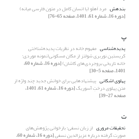
بندهش
مرد اَهلَو (یا انسان کامل در متون فارسی میانه)
[دوره 16، شماره 61، 1401، صفحه 65-76]
پ
پدیده‌شناسی
مفهوم خانه در نظریات پدیده‌شناختی
کریستین نوربری شولتز از مکان مسکونی(نمونه موردی:
خانه تاریخی بروجردی‌های کاشان)
[دوره 16، شماره 60،
1401، صفحه 5-30]
پهلوی اشکانی
پیشنهادهایی برای خوانش جدید چند واژه از
متنِ پهلوی درختِ آسوریگ
[دوره 16، شماره 61، 1401،
صفحه 27-39]
ت
تحقیقات مروری
از زبان نسفی؛ بازخوانی پژوهش‌های
صورت گرفته درباره عزیزالدین نسفی
[دوره 16، شماره 60،