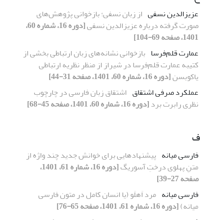
عزیزالدین نسفی
از زبان نسفی؛ بازخوانی پژوهش‌های
صورت گرفته درباره عزیزالدین نسفی
[دوره 16، شماره 60،
1401، صفحه 69-104]
عمارت قلم‌فرسا
بازخوانی نشانه‌های زبان ارتباطی بخشی از
کتیبه‌ عمارت قلم‌فرسا در شیراز از منظر نظریه ارتباطی
یاکوبسن
[دوره 16، شماره 60، 1401، صفحه 31-44]
عملکرد صرفی اشتقاق
اشتقاق زبان فارسی در چارچوب
نظری رابرت برد
[دوره 16، شماره 60، 1401، صفحه 45-68]
ف
فارسی میانه
پیشنهادهایی برای خوانش جدید چند واژه از
متنِ پهلوی درختِ آسوریگ
[دوره 16، شماره 61، 1401،
صفحه 27-39]
فارسی میانه
مرد اَهلَو (یا انسان کامل در متون فارسی
میانه)
[دوره 16، شماره 61، 1401، صفحه 65-76]