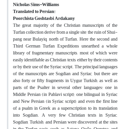
Nicholas Sims-Williams
Translated to Persian:
Poorchista Goshtasbi Ardakany
The great majority of the Christian manuscripts of the
Turfan collection derive from a single site, the ruin of Shui-
pang near Bulayiq, north of Turfan. Here the second and
Third German Turfan Expeditions unearthed a whole
library of fragmentary manuscripts, most of which were
easily identifiable as Christian texts, either by their contents
or by their use of the Syriac script. The principal languages
of the manuscripts are Sogdian and Syriac, but there are
also forty or fifty fragments in Uygur Turkish, as well as
parts of the Psalter in several other languages: one in
Middle Persian (in Pahlavi script), one bilingual in Syriac
and New Persian (in Syriac script), and even the first line
of a psalm in Greek as a superscription to its translation
into Sogdian. A very few Christian texts in Syriac,
Sogdian, Turkish, and Persian were discovered at the sites
in the Turfan oasis, such as Astana, Qočo, Qurutqa, and