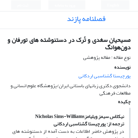
English
ورود به سامانه
ثبت نام
فصلنامه پازند
مسیحیان سغدی و تُرک در دستنوشته های تورفان و
دون‌هوانگ
نوع مقاله : مقاله پژوهشی
نویسنده
پورچیستا گشتاسبی اردکانی
دانشجوی دکتری زبانهای باستانی ایران/پژوهشگاه علوم انسانی و
مطالعات فرهنگی
چکیده
نیکلاس سیمز ویلیامزNicholas Sims-Williams
ترجمه از: پورچیستا گشتاسبی اردکانی
در پژوهش حاضر اطلاعات به دست آمده از دست­نوشته­ های