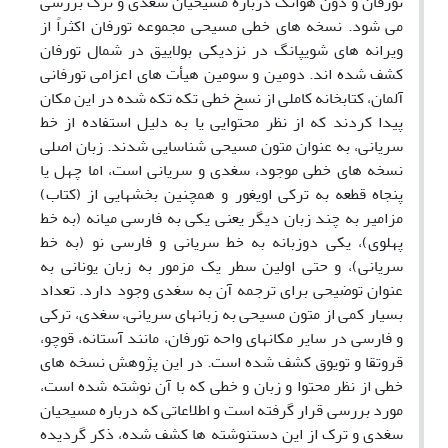
تورفان و دون­ هوانگ درباره مسیحیان سغدی و تُرک بررسی
می­ شود. نسخه ­های خطی مسیحی مجموعه تورفان اکثراً از
ویرانه­ های شوی­پانگ در نزدیکی بولاییق در شمال تورفان
کشف شده ­اند. دومین و سومین هیأت­ های اعزامی­ تورفانی
آلمان، کتابخانه کاملی از نسخ خطی تکه ­تکه شده در این مکان
پیدا کردند که از نظر محتوایی یا به دلیل استفاده از خط
سریانی، به عنوان متون مسیحی شناسایی شدند. زبان­ اصلی
نسخه ­های خطی موجود، سغدی و سریانی است، اما چهل یا
پنجاه قطعه به ترکی اویغور و همچنین بخش­هایی از (کتاب)
مزامیر به چند زبان دیگر یعنی یکی به فارسی میانه (به خط
پهلوی)، یکی دو­زبانه به خط سریانی و فارسی نو (به خط
سریانی)، و حتی اولین سطر یک مزمور به زبان یونانی به
عنوان توضیحی برای ترجمه آن به سغدی وجود دارد. تعداد
بسیار کمی از متون مسیحی به زبان­های سریانی، سغدی، ترکی
و فارسی در سایر مکان­های واحه تورفان، مانند آستانه، قوچو،
قروتقا و تویوق کشف شده است. در این پژوهش نسخه ­های
خطی از نظر محتوا و زبان و خطی که با آن نوشته شده است،
مورد بررسی قرار گرفته است و اطلاعاتی که درباره مسیحیان
سغدی و ترک از این دست­نوشته ­ها کشف شده، ذکر گردیده