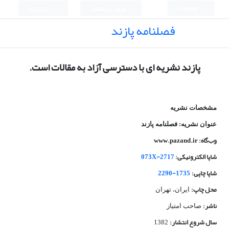
English
ورود به سامانه
ثبت نام
فصلنامه پازند
پازند نشریه ای با دسترسی آزاد به مقالات است.
مشخصات نشریه
عنوان نشریه: فصلنامه پازند
وب‌گاه:
www.pazand.ir
شاپا الکترونیکی:
2717-073X
شاپا چاپی:
1735-2290
محل چاپ:
ایران، تهران
ناشر:
صاحب امتیاز
سال شروع انتشار:
1382