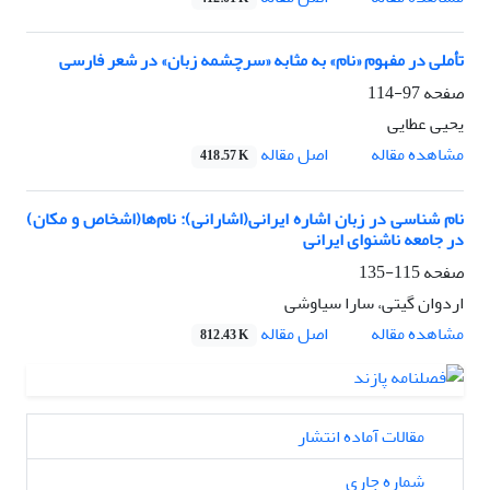
تأملی در مفهوم «نام» به ‌مثابه «سرچشمه‌ زبان» در شعر فارسی
صفحه
97-114
یحیی عطایی
اصل مقاله
مشاهده مقاله
418.57 K
نام ­شناسی در زبان اشاره ایرانی(اشارانی): نام‌ها(اشخاص و مکان)
در جامعه ناشنوای ایرانی
صفحه
115-135
اردوان گیتی، سارا سیاوشی
اصل مقاله
مشاهده مقاله
812.43 K
مقالات آماده انتشار
شماره جاری