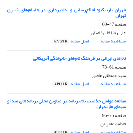
­­طهران باربیکیو؛ اطلاع‌رسانی و نمادپردازی در جای­نام‌های شهری
تهران
صفحه
47-60
علی رضا قلی فامیان
اصل مقاله
مشاهده مقاله
677.99 K
نام‌های ایرانی در فرهنگ نام‌های خانوادگی آمریکائی
صفحه
61-73
سید مصطفی عاصی
اصل مقاله
مشاهده مقاله
419.11 K
مطالعه عوامل جذابیت نام برنامه در عناوین محلی برنامه‌های صدا و
سیمای مازندران
صفحه
75-96
فاطمه عامریان
اصل مقاله
مشاهده مقاله
412.01 K