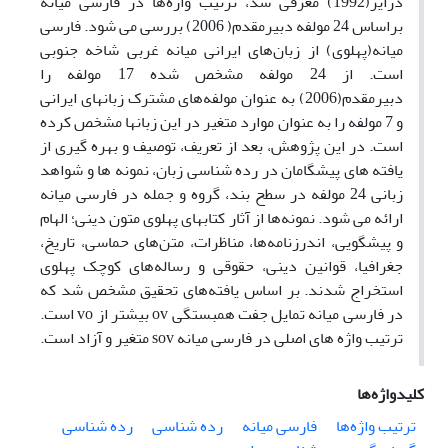
درایر(1992) معرفی شد، ترتیب واژه‌ها در فارسی میانه
براساس 24 مولفه دبیرمقدم( 2006) بررسی می ­شود. فارسی
میانه(پهلوی) از زبان‌های ایرانی میانه غربی شاخه جنوبی
است. از 24 مولفه مشخص شده 17 مولفه را
دبیرمقدم(2006) به عنوان مولفه‌های مشترک زبان­های ایرانی
و 7 مولفه را به عنوان موارد متغیر در این زبان­ها مشخص کرده
است. در این پژوهش، بعد از تعریف، توصیف و بهره ­گیری از
یافته ­های پیشگامان در رده­ شناسی زبان، نمونه­ ها و شواهد
زبانی 24 مولفه در سطح بند، گروه و جمله در فارسی میانه
ارائه می ­شود. نمونه‌ها از آثار کتاب­های پهلوی متون دینی؛ الهام
و پیشگویی، اندرزنامه‌ها، مناظرات، متن‌های حماسی، تاریخ،
جغرافیا، قوانین دینی، حقوقی و رساله‌های کوچک پهلوی
استخراج شدند. بر اساس یافته‌های تحقیق مشخص شد که
در فارسی میانه تمایل جفت همبستگی ov بیشتر از vo است.
ترتیب واژه­ های اصلی در فارسی میانه sov متغیر و آزاد است.
کلیدواژه‌ها
ترتیب واژه‌ها
فارسی میانه
رده شناسی
رده شناسی