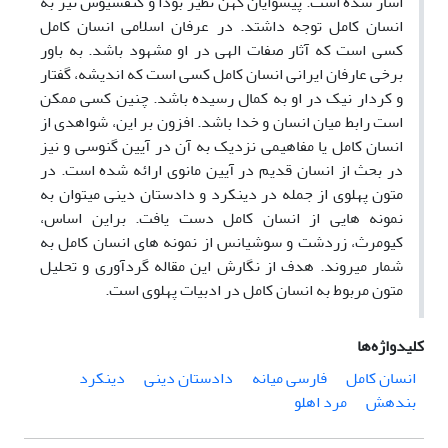
اشار شده است. پیشوایان کهن نظیر بودا و کنفسیوس نیز به
انسان کامل توجه داشتد. در عرفان اسلامی انسان کامل
کسی است که آثار صفات الهی در او مشهود باشد. به باور
برخی عارفان ایرانی انسان کامل کسی است که اندیشه، گفتار
و کردار نیک در او به کمال رسیده باشد. چنین کسی ممکن
است رابط میان انسان و خدا باشد. افزون بر این، شواهدی از
انسان کامل یا مفاهیمی نزدیک به آن در آیین گنوسی و نیز
در بحث از انسان قدیم در آیین مانوی ارائه شده است. در
متون پهلوی از جمله در دینکرد و دادستان دینی می­توان به
نمونه­ هایی از انسان کامل دست یافت. براین اساس،
کیومرث، زردشت و سوشیانس از نمونه­ های انسان کامل به
شمار می­روند. هدف از نگارش این مقاله گردآوری و تحلیل
متون مربوط به انسان کامل در ادبیات پهلوی است.
کلیدواژه‌ها
انسان کامل
فارسی میانه
دادستان دینی
دینکرد
بندهش
مرد اهلو