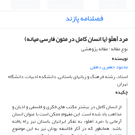
English
ورود به سامانه
ثبت نام
فصلنامه پازند
مرد اَهلَو (یا انسان کامل در متون فارسی میانه)
نوع مقاله : مقاله پژوهشی
نویسنده
محمود جعفری دهقی
استاد، رشته فرهنگ و زبانهای باستانی، دانشکده ادبیات، دانشگاه
تهران
چکیده
از انسان کامل در بیشتر مکتب­ های فکری و فلسفی و ادیان و
مذاهب یاد شده است. این مفهوم ممکن است با عنوان انسان
آرمانی یا «مرد اَهلَو» به تفکر ایرانیان باستان نیز راه یافته
باشد. همانطور که در آثار فلاسفه یونان نیز به این موضوع