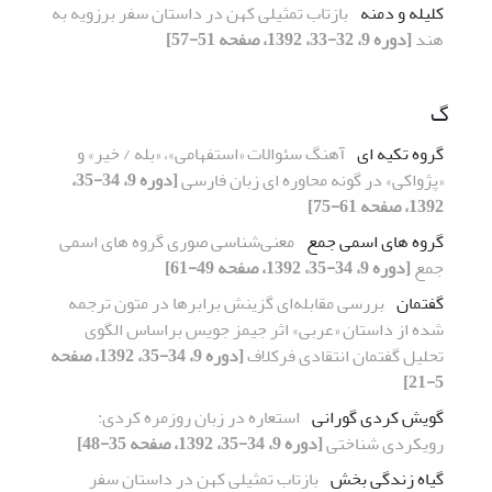
کلیله و دمنه
بازتاب تمثیلی کهن در داستان سفر برزویه به
هند
[دوره 9، 32-33، 1392، صفحه 51-57]
گ
گروه تکیه ای
آهنگ سئوالات «استفهامی»، «بله / خیر» و
«پژواکی» در گونه محاوره ای زبان فارسی
[دوره 9، 34-35،
1392، صفحه 61-75]
گروه های اسمی جمع
معنی‌شناسی صوری گروه های اسمی
جمع
[دوره 9، 34-35، 1392، صفحه 49-61]
گفتمان
بررسی مقابله‌ای گزینش برابرها در متون ترجمه
شده از داستان «عربی» اثر جیمز جویس براساس الگوی
تحلیل گفتمان انتقادی فرکلاف
[دوره 9، 34-35، 1392، صفحه
5-21]
گویش کردی گورانی
استعاره در زبان روزمره کردی:
رویکردی شناختی
[دوره 9، 34-35، 1392، صفحه 35-48]
گیاه زندگی بخش
بازتاب تمثیلی کهن در داستان سفر