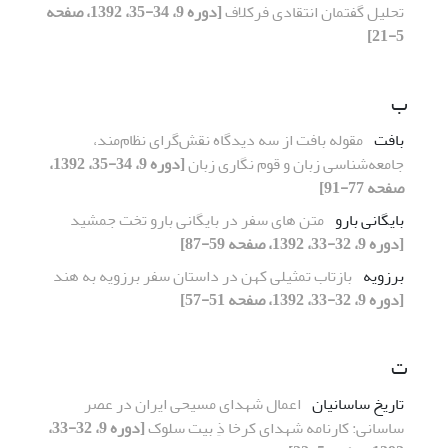
تحلیل گفتمان انتقادی فرکلاف
[دوره 9، 34-35، 1392، صفحه
5-21]
ب
بافت
مقوله‌ بافت از سه دیدگاه نقش‌گرای نظام‌مند،
جامعه‌شناسی زبان و قوم نگاری زبان
[دوره 9، 34-35، 1392،
صفحه 77-91]
بایگانی بارو
متن های سفر در بایگانی بارو تخت جمشید
[دوره 9، 32-33، 1392، صفحه 59-87]
برزویه
بازتاب تمثیلی کهن در داستان سفر برزویه به هند
[دوره 9، 32-33، 1392، صفحه 51-57]
ت
تاریخ ساسانیان
اعمال شهدای مسیحی ایران در عصر
ساسانی: کارنامه شهدای کرخا ذِ بیت سلوک
[دوره 9، 32-33،