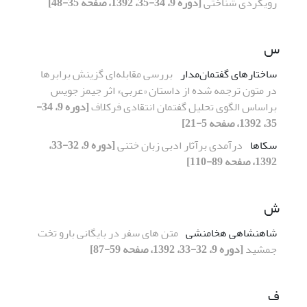
رویکردی شناختی
[دوره 9، 34-35، 1392، صفحه 35-48]
س
ساختارهای گفتمان‌مدار
بررسی مقابله‌ای گزینش برابرها
در متون ترجمه شده از داستان «عربی» اثر جیمز جویس
براساس الگوی تحلیل گفتمان انتقادی فرکلاف
[دوره 9، 34-
35، 1392، صفحه 5-21]
سکاها
درآمدی برآثار ادبی زبان ختنی
[دوره 9، 32-33،
1392، صفحه 89-110]
ش
شاهنشاهی هخامنشی
متن های سفر در بایگانی بارو تخت
جمشید
[دوره 9، 32-33، 1392، صفحه 59-87]
ف