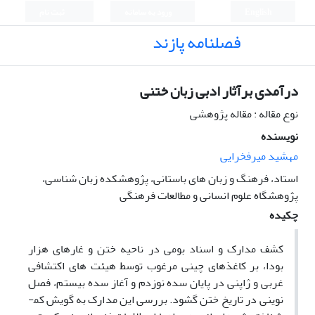
English
ورود به سامانه
ثبت نام
فصلنامه پازند
درآمدی برآثار ادبی زبان ختنی
نوع مقاله : مقاله پژوهشی
نویسنده
مهشید میرفخرایی
استاد، فرهنگ و زبان های باستانی، پژوهشکده زبان شناسی،
پژوهشگاه علوم انسانی و مطالعات فرهنگی
چکیده
کشف مدارک و اسناد بومی در ناحیه ختن و غارهای هزار
بودا، بر کاغذهای چینی مرغوب توسط هیئت­ های اکتشافی
غربی و ژاپنی در پایان سده نوزدم و آغاز سده بیستم، فصل
نوینی در تاریخ ختن گشود. بررسی این مدارک به گویش کم­