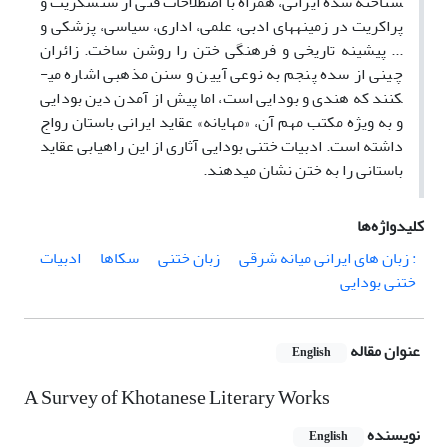
شناخته شده ایرانی، همراه با اصطلاحات فنی از سنسکریت و
پراکریت در زمینه­های ادبی، علمی، اداری، سیاسی، پزشکی و
... پیشینه تاریخی و فرهنگی ختن را روشن ساخت. زائران
چینی از سده پنجم به نوعی آیین و سنن مذهبی اشاره می­
کنند که هندی و بودایی است، اما پیش از آمدن دین بودایی
و به ویژه مکتب مهم آن، «مهایانه» عقاید ایرانی باستان رواج
داشته است. ادبیات ختنی بودایی آثاری از این راهیابی عقاید
باستانی را به ختن نشان می­دهند.
کلیدواژه‌ها
: زبان های ایرانی میانه شرقی
زبان ختنی
سکاها
ادبیات
ختنی بودایی
عنوان مقاله
English
A Survey of Khotanese Literary Works
نویسنده
English