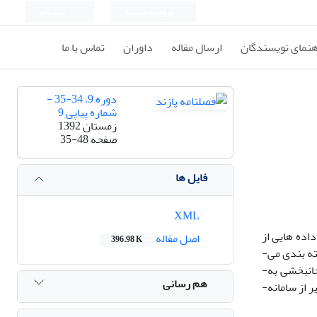
ورود به سامانه
ثبت نام
هنمای نویسندگان
ارسال مقاله
داوران
تماس با ما
دوره 9، 34-35 -
شماره پیاپی 9
زمستان 1392
صفحه
35-48
فایل ها
XML
ده­ هایی از
اصل مقاله
396.98 K
گویش گورانی و از گفتار روزمره اهل زبان، استعاره­ های زبانی نهفته در آنها استخراج، سپس استعاره­ های مفهومی زیرساختی آنها شناسایی و دسته­ بندی می­
شود. یافته­ های این پژوهش به ­روشنی گویای آن است که در زبان کردی خودکار نمونه­ هایی از استعاره­ های سویمند، هستی­ شناختی، ظرف و جان­بخشی به­
هم رسانی
فراوانی دیده می­شود. این یافته ­ها یک بار دیگر یادآور این واقعیت است که استعاره تنها ویژه­ زبان ادب نیست بلکه باید آن را بخش جدایی ­ناپذیر از سامانه­