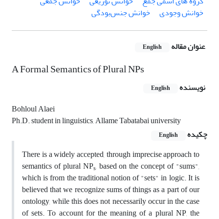
گروه های اسمی جمع
خوانش توزیعی
خوانش جمعی
خوانش وجودی
خوانش جنس‌بودگی
عنوان مقاله
English
A Formal Semantics of Plural NPs
نویسنده
English
Bohloul Alaei
Ph.D. student in linguistics, Allame Tabatabai university
چکیده
English
There is a widely accepted, through imprecise approach to
semantics of plural NP
, based on the concept of "sums",
s
which is from the traditional notion of "sets" in logic. It is
believed that we recognize sums of things as a part of our
ontology, while this does not necessarily occur in the case
of sets. To account for the meaning of a plural NP, the