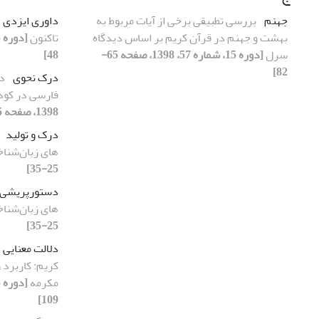
جهنم
بررسی تطبیقی برخی از آیات مربوط به
داوری ایزدی
بهشت و جهنم در قرآن کریم بر اساس دیدگاه
تاکنون
سرل
[دوره 15، شماره 57، 1398، صفحه 65-
48]
82]
درک نحوی
د
فارسی در کود
1398، صفحه 5-24]
درک و تولید
های زبان‌شنا
25-35]
دستورپریشی
های زبان‌شنا
25-35]
دلالت معنایی
کریم: کاربرد 
مکرمه
109]