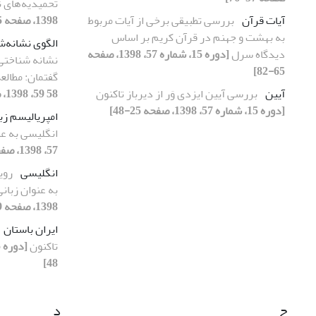
تحمیدیه‌های ن
آیات قرآن
بررسی تطبیقی برخی از آیات مربوط
1398، صفحه 5-24]
به بهشت و جهنم در قرآن کریم بر اساس
الگوی نشانه‌ش
دیدگاه سرل
[دوره 15، شماره 57، 1398، صفحه
نشانه شناختی 
65-82]
گفتمان: مطالع
آیین
بررسی آیین ایزدی وَر از دیرباز تاکنون
58 59، 1398، صفحه 77-100]
[دوره 15، شماره 57، 1398، صفحه 25-48]
امپریالیسم زب
انگلیسی به عن
57، 1398، صفحه 49-64]
انگلیسی
روی
به عنوان زبان
1398، صفحه 49-64]
ایران باستان
تاکنون
48]
ج
د