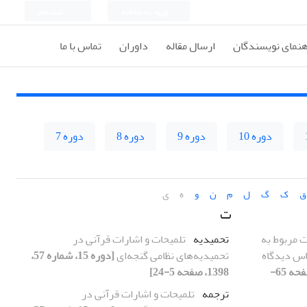
ورود به سامانه
ثبت نام
هنمای نویسندگان
ارسال مقاله
داوران
تماس با ما
دوره 10
دوره 9
دوره 8
دوره 7
ق
ک
گ
ل
م
ن
و
ه
ی
ت
ت مربوط به
تحمیدیه
تلمیحات و اشارات قرآنی در
اس دیدگاه
تحمیدیه‌های نظامی گنجه‌ای
[دوره 15، شماره 57،
[دوره 15، شماره 57، 1398، صفحه 65-
1398، صفحه 5-24]
ترجمه
تلمیحات و اشارات قرآنی در