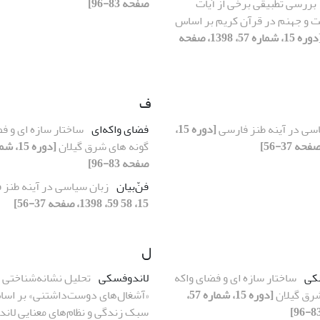
بررسی تطبیقی برخی از آیات
صفحه 83-96]
ت و جهنم در قرآن کریم بر اساس
[دوره 15، شماره 57، 1398، صفحه
ف
سی در آینه طنز فارسی
[دوره 15،
فضای واکه‌ای
ساختار سازه ای و ف
گونه های شرق گیلان
صفحه 83-96]
فن‌ّبیان
زبان سیاسی در آینه طنز
15، 58 59، 1398، صفحه 37-56]
ل
کی
ساختار سازه ای و فضای واکه
لاندوفسکی
تحلیل نشانه‌شناختی 
شرق گیلان
[دوره 15، شماره 57،
«آشغال‌های دوست‌داشتنی» بر اسا
سبک زندگی و نظام‌های معنایی لان