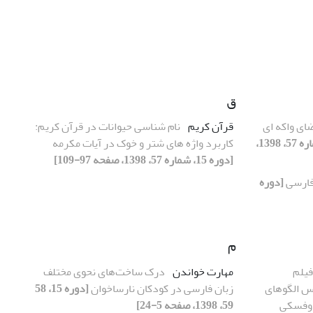
ق
ضای واکه ای
قرآن کریم
نام شناسی حیوانات در قرآن کریم:
[دوره 15، شماره 57، 1398،
کاربرد واژه های شتر و خوک در آیات مکرمه
[دوره 15، شماره 57، 1398، صفحه 97-109]
 فارسی
[دوره
م
فیلم
مهارت خواندن
درک ساخت‌های نحوی مختلف
س الگوهای
زبان فارسی در کودکان نارساخوان
[دوره 15، 58
دوفسکی
59، 1398، صفحه 5-24]