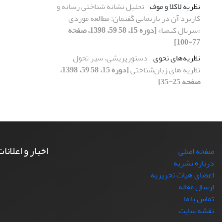
نظریه لاکلا و موف
تحلیل نشانه شناختی رسانه و
کاربرد آن در بازنمایی گفتمان: مطالعه موردی
«سریال کیمیا»
[دوره 15، 58 59، 1398، صفحه
77-100]
نظریه‌های نحوی
دستورپریشی، سیر تحول
نظریه های زبان‌شناختی
[دوره 15، 58 59، 1398،
صفحه 25-35]
اخبار و اعلانا
صفحه اصلی
درباره نشریه
اعضای هیات تحریریه
ارسال مقاله
تماس با ما
نقشه سایت