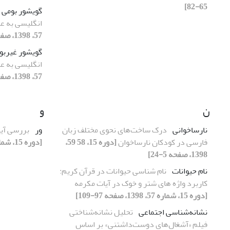
65-82]
گویشور بومی
انگلیسی به عن
57، 1398، صفحه 49-64]
گویشور غیربو
انگلیسی به عن
57، 1398، صفحه 49-64]
ن
و
نارساخوانی
درک ساخت‌های نحوی مختلف زبان
ور
بررسی آیین
فارسی در کودکان نارساخوان
[دوره 15، 58 59،
[دوره 15، شماره 57، 1398، صفحه 25-48]
1398، صفحه 5-24]
نام حیوانات
نام شناسی حیوانات در قرآن کریم:
کاربرد واژه های شتر و خوک در آیات مکرمه
[دوره 15، شماره 57، 1398، صفحه 97-109]
نشانه‌شناسی اجتماعی
تحلیل نشانه‌شناختی
فیلم «آشغال‌های دوست‌داشتنی» بر اساس