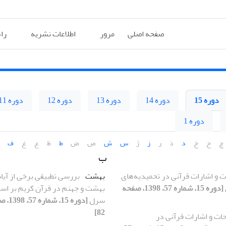
صفحه اصلی
مرور
اطلاعات نشریه
را
دوره 15
دوره 14
دوره 13
دوره 12
دوره 11
دوره 1
چ
ح
خ
د
ذ
ر
ز
ژ
س
ش
ص
ض
ط
ظ
ع
غ
ف
ب
ت و اشارات قرآنی در تحمیدیه‌های
بهشت
بررسی تطبیقی برخی از آیا
[دوره 15، شماره 57، 1398، صفحه
بهشت و جهنم در قرآن کریم بر اس
سرل
82]
حات و اشارات قرآنی در