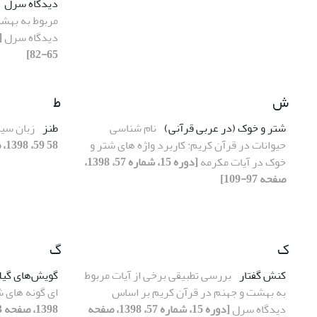
دیدگاه سرل
مربوط به بهش
دیدگاه سرل
65-82]
ش
ط
شتر و خوک (در عربی قرآنی)
نام شناسی
طنز
زبان سیا
حیوانات در قرآن کریم: کاربرد واژه های شتر و
58 59، 1398، صفحه 37-56]
خوک در آیات مکرمه
[دوره 15، شماره 57، 1398،
صفحه 97-109]
ک
گ
کنش گفتار
بررسی تطبیقی برخی از آیات مربوط
گویش‌های گیل
به بهشت و جهنم در قرآن کریم بر اساس
ای گونه های 
دیدگاه سرل
[دوره 15، شماره 57، 1398، صفحه
1398، صفحه 83-96]