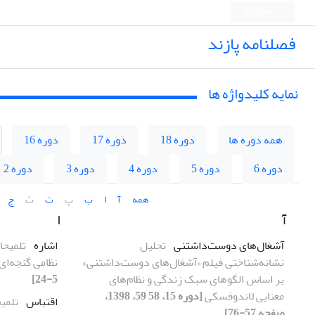
English
فصلنامه پازند
نمایه کلیدواژه ها
همه دوره ها
دوره 18
دوره 17
دوره 16
دوره 6
دوره 5
دوره 4
دوره 3
دوره 2
همه
آ
ا
ب
پ
ت
ث
ج
آ
ا
آشغال‌های دوست‌داشتنی
تحلیل
اشاره
تلمیحا
نشانه‌شناختی فیلم «آشغال‌های دوست‌داشتنی»
نظامی گنجه‌ای
بر اساس الگوهای سبک زندگی و نظام‌های
5-24]
معنایی لاندوفسکی
[دوره 15، 58 59، 1398،
اقتباس
تلمی
صفحه 57-76]