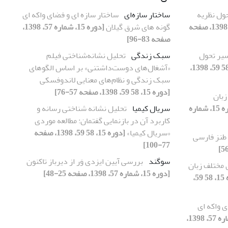
ول نظریه
ساختار سازه‌ای
ساختار سازه ای و فضای واکه ای
[دوره 15، 58 59، 1398، صفحه
گونه های شرق گیلان
[دوره 15، شماره 57، 1398،
صفحه 83-96]
یر تحول
سبک زندگی
تحلیل نشانه‌شناختی فیلم
[دوره 15، 58 59، 1398،
«آشغال‌های دوست‌داشتنی» بر اساس الگوهای
سبک زندگی و نظام‌های معنایی لاندوفسکی
[دوره 15، 58 59، 1398، صفحه 57-76]
زبان
[دوره 15، شماره
سریال کیمیا
تحلیل نشانه شناختی رسانه و
کاربرد آن در بازنمایی گفتمان: مطالعه موردی
«سریال کیمیا»
[دوره 15، 58 59، 1398، صفحه
 طنز فارسی
77-100]
سوگند
بررسی آیین ایزدی وَر از دیرباز تاکنون
مختلف زبان
[دوره 15، شماره 57، 1398، صفحه 25-48]
[دوره 15، 58 59،
ی واکه ای
[دوره 15، شماره 57، 1398،