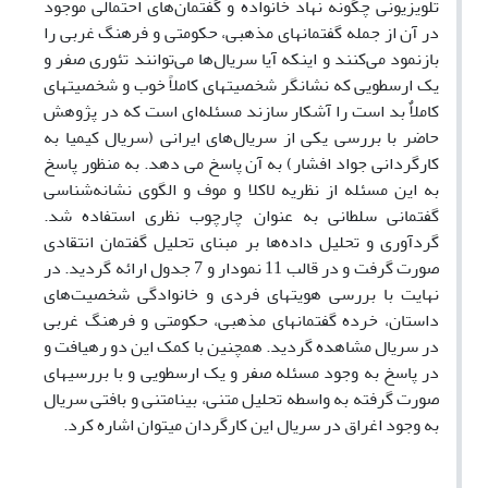
تلویزیونی چگونه نهاد خانواده و گفتمان‌های احتمالی موجود
در آن از جمله گفتمان­های مذهبی، حکومتی و فرهنگ غربی را
بازنمود می‌کنند و اینکه آیا سریال‌ها می‌توانند تئوری صفر و
یک ارسطویی که نشانگر شخصیت­های کاملاً خوب و شخصیت­های
کاملاٌ بد است را آشکار سازند مسئله‌ای است که در پژوهش
حاضر با بررسی یکی از سریال‌های ایرانی (سریال کیمیا به
کارگردانی جواد افشار) به آن پاسخ می­ دهد. به منظور پاسخ
به این مسئله از نظریه لاکلا و موف و الگوی نشانه‌شناسی
گفتمانی سلطانی به عنوان چارچوب نظری استفاده شد.
گردآوری و تحلیل داده‌ها بر مبنای تحلیل گفتمان انتقادی
صورت گرفت و در قالب 11 نمودار و 7 جدول ارائه گردید. در
نهایت با بررسی هویت­های فردی و خانوادگی شخصیت‌های
داستان، خرده گفتمان­های مذهبی، حکومتی و فرهنگ غربی
در سریال مشاهده گردید. همچنین با کمک این دو رهیافت و
در پاسخ به وجود مسئله صفر و یک ارسطویی و با بررسی­های
صورت گرفته به واسطه تحلیل متنی، بینامتنی و بافتی سریال
به وجود اغراق در سریال این کارگردان می­توان اشاره کرد.