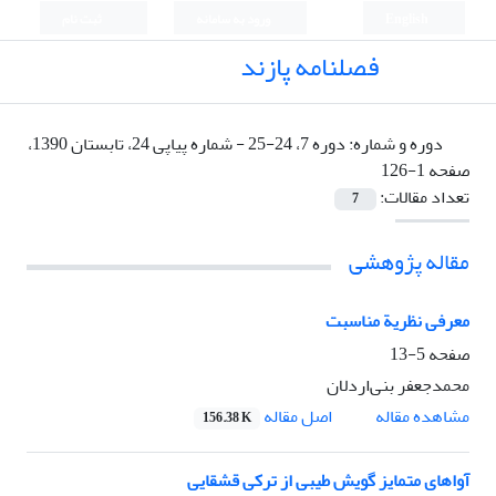
English
ورود به سامانه
ثبت نام
فصلنامه پازند
دوره و شماره:
دوره 7، 24-25 - شماره پیاپی 24، تابستان 1390،
صفحه 1-126
تعداد مقالات:
7
مقاله پژوهشی
معرفی نظریة مناسبت
صفحه
5-13
محمدجعفر بنی‌اردلان
اصل مقاله
مشاهده مقاله
156.38 K
آواهای متمایز گویش طیبی از ترکی قشقایی