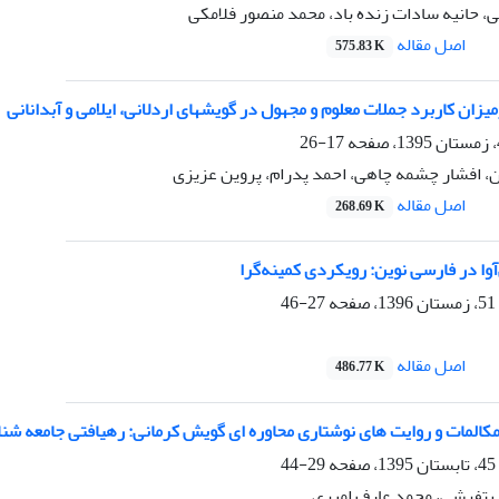
ی، حانیه سادات زنده باد، محمد منصور فلامکی
اصل مقاله
575.83 K
یزان کاربرد جملات معلوم و مجهول در گویشهای اردلانی، ایلامی و آبدانانی
17-26
، افشار چشمه چاهی، احمد پدرام، پروین عزیزی
اصل مقاله
268.69 K
وا در فارسی نوین: رویکردی کمینه‌گرا
27-46
اصل مقاله
486.77 K
29-44
 تفرشی، محمد عارف امیری