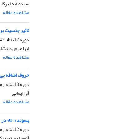
سیده آیدا برکات
مشاهده مقاله
تاثیر جنسیت برم
دوره 12، 46-47، زمستان 1395، صفحه
ابراهیم بدخشان
مشاهده مقاله
حروف اضافه بی‌آ
دوره 13، شماره 51، زمستان 1396، صفحه
آوا ایمانی
مشاهده مقاله
پسوند «-u» در مکالمات و روایت های نوشتاری محاوره ای گویش کرمانی: رهیافتی جامعه شناختی
دوره 12، شماره 45، تابستان 1395، صفحه
آتوسا رستم بیک