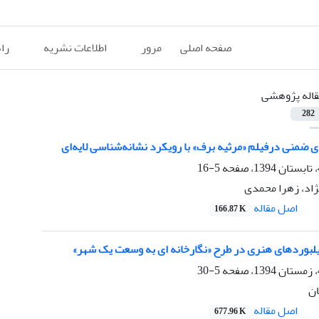
صفحه اصلی
مرور
اطلاعات نشریه
را
قاله پژوهشی
282
 ضمنی درفیلم «مرثیه برف» با رویکرد نشانه‌شناسی لایه‌ای
5-16
ژاد، زهرا محمدی
اصل مقاله
166.87 K
لبوردهای هنری در طرح «نگارخانه ای به وسعت یک شهر»
5-30
ان
اصل مقاله
677.96 K