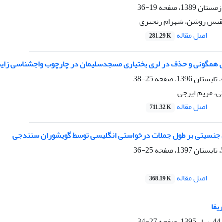
19-36
بلقیس روشن، شهرام رنجبری
اصل مقاله
281.29 K
 همگونی و حذف در لری بختیاری مسجدسلیمان در چارچوب واج‏شناسی زا
25-38
، مریم ایرجی
اصل مقاله
711.32 K
ی جنسیتی بر طول جملات درخواستی انگلیسی توسط گویشوران سنندجی
25-36
اصل مقاله
368.19 K
یفا
27-34