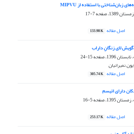
 زبان‌شناختی با استفاده از MIPVU
7-17
اصل مقاله
133.98 K
 گویش لای زنگانِ داراب
15-24
ون نمیرانیان
اصل مقاله
305.74 K
کان دارای اتیسم
5-16
اصل مقاله
253.17 K