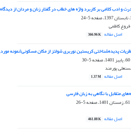
قدرت و ادب کلامی بر کاربرد واژه های خطاب در گفتار زنان و مردان از دیدگا
5-24
، فروغ کاظمی
اصل مقاله
366.96 K
نظریات پدیده‌شناختی کریستین نوربری شولتز از مکان مسکونی(نمونه موردی
5-30
سنعلی پورمند
اصل مقاله
1.37 M
های متقابل با نگاهی به زبان فارسی
5-26
اصل مقاله
461.88 K