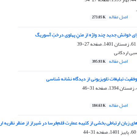
اصل مقاله
273.05 K
ای خوانش جدید چند واژه از متنِ پهلوی درختِ آسوریگ
27-39
بی اردکانی
اصل مقاله
395.93 K
وفقیت تبلیغات تلویزیونی از دیدگاه نشانه شناسی
31-46
اصل مقاله
184.63 K
های زبان ارتباطی بخشی از کتیبه‌ عمارت قلم‌فرسا در شیراز از منظر نظریه ا
31-44