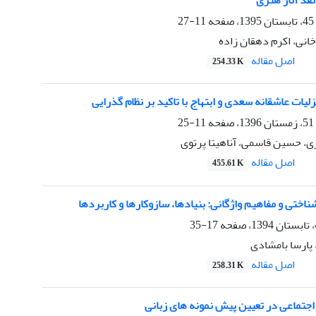
نقد آثار هنری
11-27
انی، اکرم دهقان زاده
اصل مقاله
254.33 K
لیات عاشقانه سعدی و ابتهاج با تاکید بر نظام گذرایی
11-25
ی، حسین قاسمی، آناهیتا پرتوی
اصل مقاله
455.61 K
ناختی و مفاهیم واژگانی: بنیادها، سازوکارها و کاربردها
17-35
پارسا بامشادی
اصل مقاله
258.31 K
جتماعی در تعیین پیش نمونه های زبانی