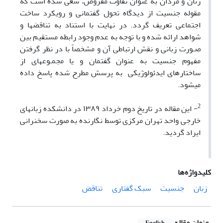
زنان و مردان به عنوان تفاوت مفروض، سعی شده است که
مقوله جنسیت از دیدگاه تحول گفتمانی و رویکرد ساخت
اجتماعی تعریف گردد. در نهایت با استناد به تناقض­ها و
شواهد ارائه شده و با توجه به عدم وجود رابطه مستقیم بین
صـورت زبانی و نقش ارتباطی آن و مشخصاً با در نظر گرفتن
مفهوم جنسیت به عنوان گفتمان و یا مجمـوعه­ای از
ساختارهای ایدئولوژیکی به پرسش مطرح شده پاسخ داده
می­شود.
2
- این مقاله در تاریخ دوم خرداد ١٣٨٩ در دانشکده زبان­های
خارجی واحد تهران مرکزی توسط نگارنده به صورت سخنرانی
ایراد گردید.
کلیدواژه‌ها
زبان
جنسیت
سبک گفتاری
تناقض‌
عنوان مقاله