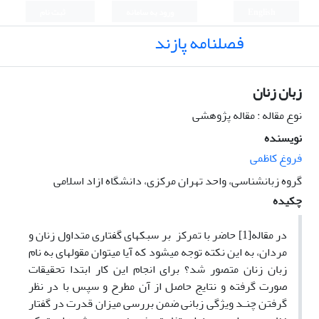
English
ورود به سامانه
ثبت نام
فصلنامه پازند
زبان زنان
نوع مقاله : مقاله پژوهشی
نویسنده
فروغ کاظمی
گروه زبانشناسی، واحد تهران مرکزی، دانشگاه ازاد اسلامی
چکیده
در مقاله[1] حاضر با تمرکز بر سبک­های گفتاری متداول زنان و
مردان، به این نکته توجه می­شود که آیا می­توان مقوله­ای به نام
زبان زنان متصور شد؟ برای انجام این کار ابتدا تحقیقات
صورت گرفته و نتایج حاصل از آن مطرح و سپس با در نظر
گرفتن چنـد ویژگی زبانی ضمن بررسی میزان قدرت در گفتار