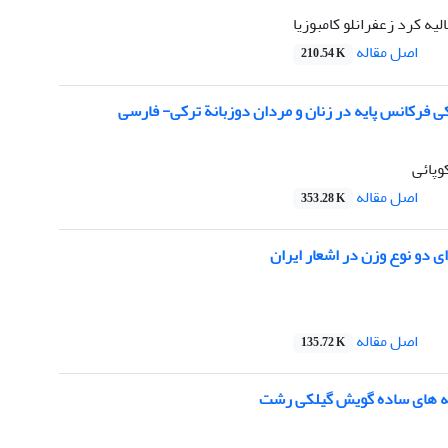
لیه کرد زعفرانلو کامبوزیا
اصل مقاله
210.54 K
 فرکانس پایه در زنان و مردان دوزبانة ترکی- فارسی
وپائی
اصل مقاله
353.28 K
 دو نوع وزن در اشعار ایران
اصل مقاله
135.72 K
که های ساده گویش گیلکی رشت