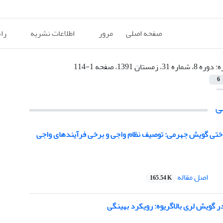
صفحه اصلی
مرور
اطلاعات نشریه
را
ه:
دوره 8، شماره 31، زمستان 1391، صفحه 1-114
6
ی
ختی گویش جهرمی: توصیف نظام واجی و برخی فرآیندهای واجی
اصل مقاله
165.54 K
 گویش لری بالاگریوه: رویکرد بهینگی