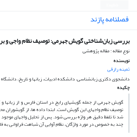
English
فصلنامه پازند
بررسی زبان‌شناختی گویش جهرمی: توصیف نظام واجی و بر
نوع مقاله : مقاله پژوهشی
نویسنده
ثمینه رازقی
دانشجوی دکتری زبانشناسی، دانشکده ادبیات، زبانها و تاریخ، دانشگاه ا
چکیده
گویش جهرمی از جمله گویش­های رایج در استان فارس و از زبان­ها 
توصیف نظام واج­های این گویش است. ابتدا داده­ ها، از گویشوران
شد تا تلفظ دقیق هر واژه بررسی شود. پس از تحلیل واج­های موجود در
چند به خصوص در مورد واژگان، نظام آوایی آن شباهت فراوانی به فا