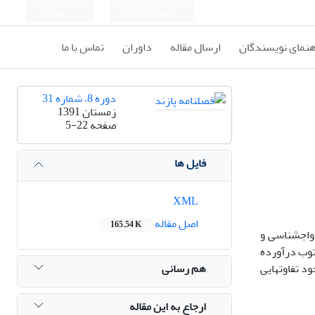
ورود به سامانه
ثبت نام
هنمای نویسندگان
ارسال مقاله
داوران
تماس با ما
دوره 8، شماره 31
زمستان 1391
صفحه
5-22
فایل ها
XML
اصل مقاله
165.54 K
واج­شناسی و
توب درآورده
هم رسانی
د تفاوت­هایی
ارجاع به این مقاله