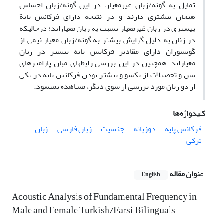
تمایل به گونه/زبان غیرمعیار، در این گونه/زبان احساس
هیجان بیشتری دارند و در نتیجه دارای فرکانس پایة
بیشتری در زبان غیرمعیار نسبت به زبان معیاراند؛ درحالیکه
در زنان به دلیل گرایش بیشتر به گونه/زبان معیار نیمی از
گویشوران دارای مقادیر فرکانس پایة بیشتر در زبان
معیاراند. همچنین در این بررسی رابطه­ای میان پارامترهای
سن و تحصیلات از یک­سو و بیشتر بودن فرکانس پایه در یکی
از دو زبانِ مورد بررسی از سوی دیگر، مشاهده نمی­شود.
کلیدواژه‌ها
فرکانس پایه
دوزبانه
جنسیت
زبان فارسی
زبان
ترکی
عنوان مقاله
English
Acoustic Analysis of Fundamental Frequency in
Male and Female Turkish/Farsi Bilinguals