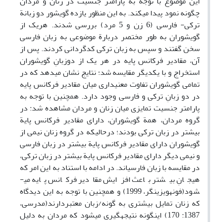
این موضوع با توجه به پارامتر جنسیت در زنان و مردان
چگونه نمود پیدا می­کند. به این منظور یازده گویشور دو زبانة
ترکی- فارسی (6 زن و 5 مرد) بررسی شدند. هریک از
گویشوران به­ طور مختصر دربارة موضوعی به زبان فارسی
سخن گفتند و سپس به زبان ترکی کدگردانی کردند. پس از
آن، مقادیر فرکانس پایه در هر یک از دوزبانِ گویشوران
استخراج و با یکدیگر مقایسه شد؛ نتایج نشان می­دهد که در
تمامی گویشوران تفاوت معنی­داری میان مقادیر فرکانس پایه
در دو زبانِ ترکی و فارسی وجود دارد. همچنین با توجه به
پارامتر جنسیت تمایزی میان زنان و مردان مشاهده شد: در
گروه مردان، همة گویشوران، دارای مقادیر فرکانس پایة
بیشتر در زبان ترکی بودند؛ درحالیکه در گروه زنان نیمی از
گویشوران دارای مقادیر فرکانس پایة بیشتر در زبان فارسی
و نیمی دیگر دارای مقادیر فرکانس پایة بیشتر در زبان ترکی،
در مقایسه با زبان فارسی­اند. در ادامه با استناد به این امر که
هیجانِ بیشتر باعث افزایش مقادیر فرکانس پایه می­
شود(فون­هویزینگر، 1999) و همچنین با توجه به این دیدگاه
که زنان تمایل بیشتری به گونه/زبان معتبردارند(مدرسی،
1387: 170) اینگونه نتیجه­گیری می­شود که مردان به ­دلیل