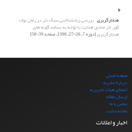
ه
هنجارگریزی
بررسی زبانشناختی سبک نثر در رمان بوف
کور، اثر صادق هدایت با توجه به بسامد گونه های
هنجارگریزی
[دوره 7، 26-27، 1390، صفحه 39-58]
صفحه اصلی
درباره نشریه
اعضای هیات تحریریه
ارسال مقاله
تماس با ما
نقشه سایت
اخبار و اعلانات