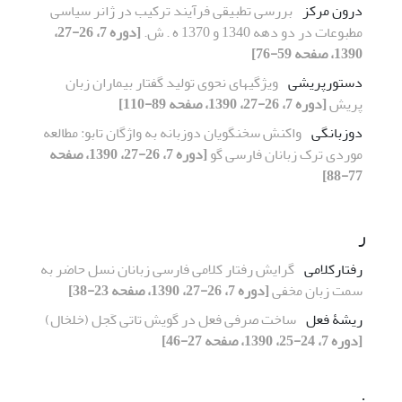
درون مرکز
بررسی تطبیقی فرآیند ترکیب در ژانر سیاسی
مطبوعات در دو دهه 1340 و 1370 ه . ش.
[دوره 7، 26-27،
1390، صفحه 59-76]
دستورپریشی
ویژگیهای نحوی تولید گفتار بیماران زبان
پریش
[دوره 7، 26-27، 1390، صفحه 89-110]
دوزبانگی
واکنش سخنگویان دوزبانه به واژگان تابو: مطالعه
موردی ترک زبانان فارسی گو
[دوره 7، 26-27، 1390، صفحه
77-88]
ر
رفتارکلامی
گرایش رفتار کلامی فارسی زبانان نسل حاضر به
سمت زبان مخفی
[دوره 7، 26-27، 1390، صفحه 23-38]
ریشۀ فعل
ساخت صرفی فعل در گویش تاتی کَجل (خلخال)
[دوره 7، 24-25، 1390، صفحه 27-46]
ز