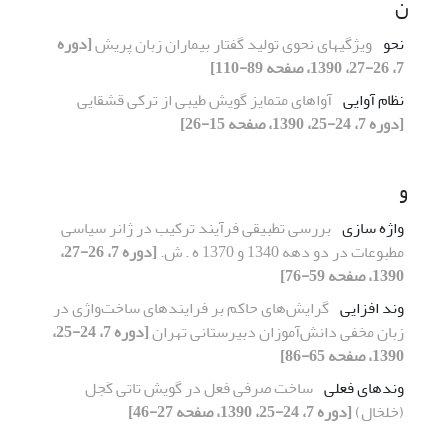
ن
نحو
ویژگیهای نحوی تولید گفتار بیماران زبان پریش
[دوره
7، 26-27، 1390، صفحه 89-110]
نظام آوایی
آواهای متمایز گویش طیبی از ترکی قشقایی
[دوره 7، 24-25، 1390، صفحه 15-26]
و
واژه سازی
بررسی تطبیقی فرآیند ترکیب در ژانر سیاسی
مطبوعات در دو دهه 1340 و 1370 ه . ش.
[دوره 7، 26-27،
1390، صفحه 59-76]
وند افزایی
گرایش‌های حاکم بر فرایندهای ساخت‌واژی در
زبان مخفی دانش‌آموزان دبیرستانی تهران
[دوره 7، 24-25،
1390، صفحه 65-86]
وندهای فعلی
ساخت صرفی فعل در گویش تاتی کَجل
(خلخال)
[دوره 7، 24-25، 1390، صفحه 27-46]