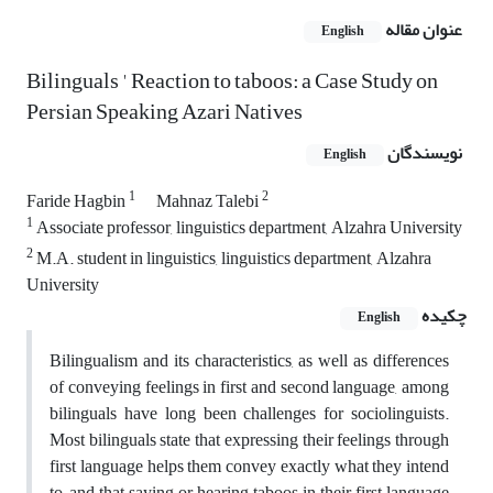
عنوان مقاله
English
Bilinguals ' Reaction to taboos: a Case Study on
Persian Speaking Azari Natives
نویسندگان
English
1
2
Faride Hagbin
Mahnaz Talebi
1
Associate professor, linguistics department, Alzahra University
2
M.A. student in linguistics, linguistics department, Alzahra
University
چکیده
English
Bilingualism and its characteristics, as well as differences
of conveying feelings in first and second language, among
bilinguals have long been challenges for sociolinguists.
Most bilinguals state that expressing their feelings through
first language helps them convey exactly what they intend
to, and that saying or hearing taboos in their first language