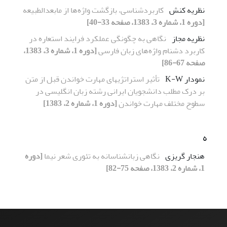
نظریه کنش
کاربردشناسی، بازگشت واژه‌ها از مابعدالطبیعه
[دوره 1، شماره 3، 1383، صفحه 33-40]
نظریه مجاز
نگاهی به چگونگی عملکرد فرایند استعاره در
کاربرد دشنام واژه‌های زبان فارسی
[دوره 1، شماره 3، 1383،
صفحه 67-86]
نمودار K-W
تأثیر استراتژیهای مهارت خواندن قبل از متن
بر درک مطلب دانشجویان ایرانی رشته زبان انگلیسی در
سطوح مختلف مهارت خواندن
[دوره 1، شماره 2، 1383]
ه
هنجار گریزی
نگاهی زبانشناسانه به تئوری شعر نیما
[دوره
1، شماره 2، 1383، صفحه 75-82]