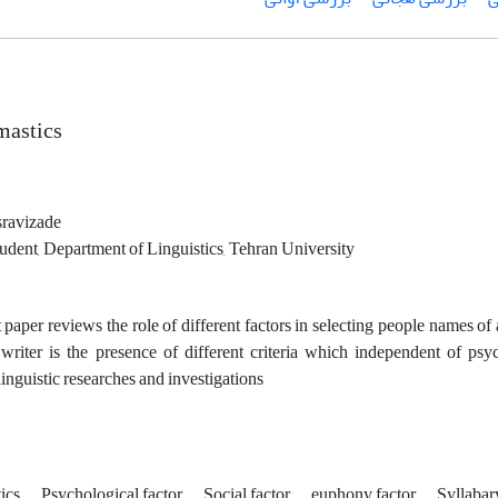
mastics
ravizade
udent, Department of Linguistics, Tehran University
 paper reviews the role of different factors in selecting people names o
 writer is the presence of different criteria which independent of psy
linguistic researches and investigations
tics
Psychological factor
Social factor
euphony factor
Syllabar