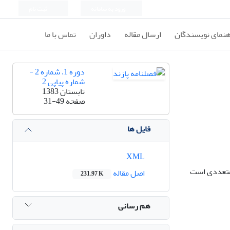
ورود به سامانه
ثبت نام
هنمای نویسندگان
ارسال مقاله
داوران
تماس با ما
دوره 1، شماره 2 -
شماره پیاپی 2
تابستان 1383
صفحه
31-49
فایل ها
XML
 متعددی است
اصل مقاله
231.97 K
هم رسانی