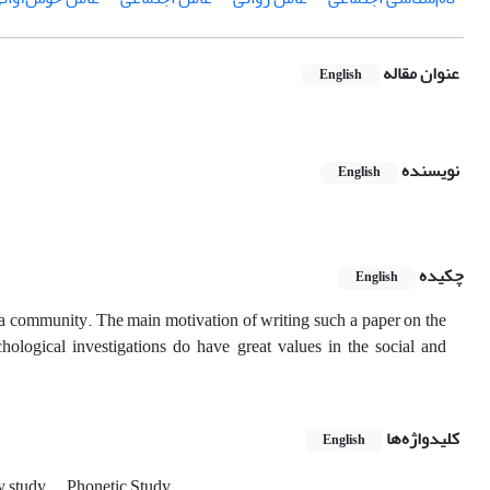
عنوان مقاله
English
نویسنده
English
چکیده
English
f a community. The main motivation of writing such a paper on the
chological investigations do have great values in the social and
کلیدواژه‌ها
English
y study
Phonetic Study