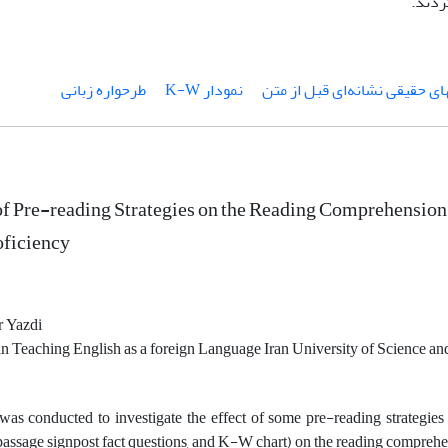
ردند.
ای حقیقی نشانه‌ای قبل از متن
نمودار K-W
طرحواره زبانی
of Pre-reading Strategies on the Reading Comprehension 
oficiency
r Yazdi
n Teaching English as a foreign Language Iran University of Science a
was conducted to investigate the effect of some pre-reading strategies 
passage signpost fact questions, and K-W chart) on the reading comprehens