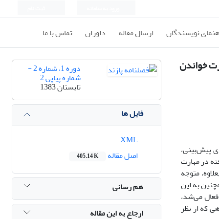
ورود به سامانه
ثبت نام
هنمای نویسندگان
ارسال مقاله
داوران
تماس با ما
رت خواندن
دوره 1، شماره 2 -
شماره پیاپی 2
تابستان 1383
فایل ها
XML
ی پیش‌بینی،
اصل مقاله
405.14 K
 پیشرفته در مهارت
لاوه، متوجه
چنین به این
هم رسانی
فعال می‌شد،
ی که از نظر
ارجاع به این مقاله