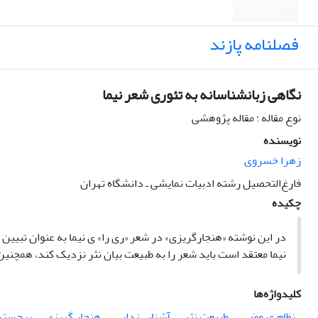
English
فصلنامه پازند
نگاهی زبانشناسانه به تئوری شعر نیما
نوع مقاله : مقاله پژوهشی
نویسنده
زهرا خسروی
فارغ‌التحصیل رشته ادبیات نمایشی ـ دانشگاه تهران
چکیده
در این نوشته «هنجارگریزی» در شعر «ری را» ی نیما به عنوان تبیین 
نیما معتقد است باید شعر را به طبیعت بیان نثر نزدیک کند، همچنی
کلیدواژه‌ها
نظام عروضی
طبیعت نثر
آشنایی‌زدایی
هنجار گریزی
برجسته