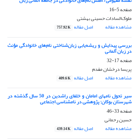
نقشه مفهومی/ اطلس نام‌های خانوادگی در جامعه آلمانی زبان
صفحه
5-16
ملوک‌السادات حسینی بهشتی
اصل مقاله
مشاهده مقاله
757.92 K
بررسی پیدایش و ریشه‌یابی زبان‌شناختی نام‌های خانوادگی مؤنث
در زبان آلمانی
صفحه
17-32
پریسا درخشان مقدم
اصل مقاله
مشاهده مقاله
409.6 K
سیر تحول نام­های امامان و خلفای راشدین در 50 سال گذشته در
شهرستان بوکان: پژوهشی در نام­شناسی اجتماعی
صفحه
33-46
حسین رحمانی
اصل مقاله
مشاهده مقاله
439.14 K