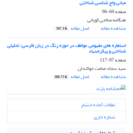
مبانی واج شناسی شناختی
صفحه
69-96
هنگامه صالحی کوپائی
اصل مقاله
مشاهده مقاله
507.3 K
استعاره های مفهومی عواطف در حوزه رنگ در زبان فارسی: تحلیلی
شناختی و پیکره‌بنیاد
صفحه
97-117
سید سجاد صامت جوکندان
اصل مقاله
مشاهده مقاله
380.75 K
مقالات آماده انتشار
شماره جاری
شماره‌های پیشین نشریه