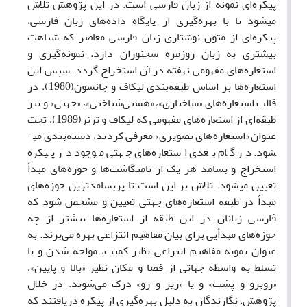
پیکره‌ای نمونه از زبان فارسی است. در این پژوهش تلاش
می­شود تا با بهره‌گیری از پایگاه داده‌های زبان فارسی،
پیکره‌ای از متون نوشتاری زبان فارسی معاصر که شباهت
بیشتری به زبان روزمره سخنوران دارد، نمونه‌گیری و
استعاره‌های مفهومی نهفته در آن استخراج گردد. سپس این
استعاره‌ها بر اساس طبقه‌بندی لیکاف و جانسون(1980)، در
قالب استعاره‌های «ساختاری»، «هستی‌شناختی»، «جهتی» و نیز
طبقه‌ای از استعاره‌های مفهومی که لیکاف و ترنر(1989)، تحت
عنوان «استعاره‌های تصویری» معرفی کردند، دسته‌بندی می­
شود. در گام بعدی استعاره‌های جهتی موجود در پیکره
استخراج و بسامد هر یک از نام­نگاشت‌ها و حوزه‌های مبدأ
تعیین می­شود. تلاش بر این است تا پربسامدترین حوزه‌های
مبدأ در طبقه استعاره‌های جهتی تعیین و مشخص شود که
فارسی زبانان در این طبقه از استعاره‌ها بیشتر از چه
حوزه‌های مبدأیی برای بیان مفاهیم انتزاعی بهره می‌برند. به
عنوان نمونه مفاهیم انتزاعی نظیر کمیت، مواجه شدن و یا
تسلط به واسطه جهاتی از فضا و مکان نظیر «بالا و پایین»،
«روبرو و پشت» و یا «زیر و رو» درک می‌شوند. در خلال
پژوهش، نگارندگان به دلیل بهره‌گیری از پیکره دریافتند که