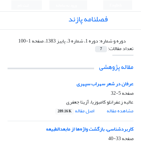
English
ورود به سامانه
ثبت نام
فصلنامه پازند
دوره و شماره:
دوره 1، شماره 3، پاییز 1383، صفحه 1-100
تعداد مقالات:
7
مقاله پژوهشی
عرفان در شعر سهراب سپهری
صفحه
5-32
عالیه زعفرانلو کامبوزیا، آزیتا جعفری
اصل مقاله
مشاهده مقاله
289.16 K
کاربردشناسی، بازگشت واژه‌ها از مابعدالطبیعه
صفحه
33-40