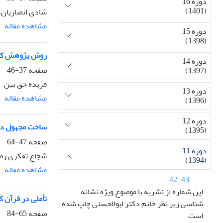
دوره 16
(1401)
شادی انصاریان، 
مشاهده مقاله
دوره 15
(1398)
روش پژوهش کیفی
دوره 14
صفحه
37-46
(1397)
فریده حق بین
دوره 13
مشاهده مقاله
(1396)
دوره 12
ساخت مجهول در
(1395)
صفحه
47-64
دوره 11
شجاع تفکری رضا
(1394)
مشاهده مقاله
42-43
این شماره از نشریه با موضوع ویژه نشانه
تأملی در قرآن ک
شناسی زیر نظر خانم دکتر ابوالحسنی چاپ شده
صفحه
65-84
است