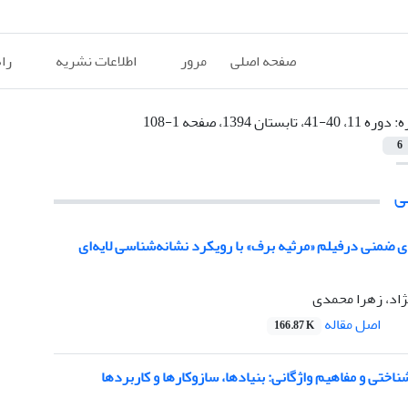
صفحه اصلی
مرور
اطلاعات نشریه
را
ه:
دوره 11، 40-41، تابستان 1394، صفحه 1-108
6
ی
 ضمنی درفیلم «مرثیه برف» با رویکرد نشانه‌شناسی لایه‌ای
ژاد، زهرا محمدی
اصل مقاله
166.87 K
ناختی و مفاهیم واژگانی: بنیادها، سازوکارها و کاربردها