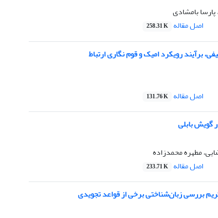
پارسا بامشادی
اصل مقاله
258.31 K
، برآیند رویکرد امیک و قوم نگاری ارتباط
اصل مقاله
131.76 K
 گویش بابلی
یی، مطهره محمدزاده
اصل مقاله
233.71 K
ریم بررسی زبان‌شناختی برخی از قواعد تجویدی