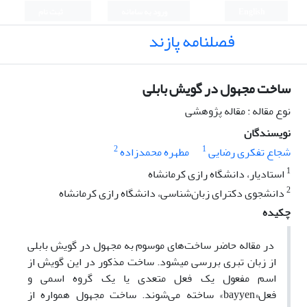
English
ورود به سامانه
ثبت نام
فصلنامه پازند
ساخت مجهول در گویش بابلی
نوع مقاله : مقاله پژوهشی
نویسندگان
2
1
شجاع تفکری رضایی
مطهره محمدزاده
1
استادیار، دانشگاه رازی کرمانشاه
2
دانشجوی دکترای زبان‌شناسی، دانشگاه رازی کرمانشاه
چکیده
در مقاله حاضر ساخت‌های موسوم به مجهول در گویش بابلی
از زبان تبری بررسی می­شود. ساخت مذکور در این گویش از
اسم مفعول یک فعل متعدی یا یک گروه اسمی و
فعل«bayyen» ساخته می‌شوند. ساخت مجهول همواره از