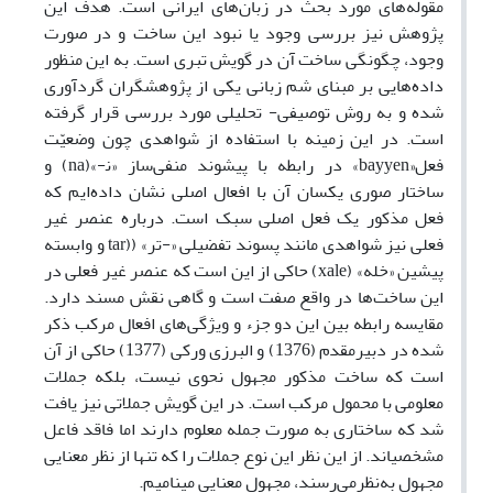
مقوله‌های مورد بحث در زبان‌های ایرانی است. هدف این
پژوهش نیز بررسی وجود یا نبود این ساخت و در صورت
وجود، چگونگی ساخت آن در گویش تبری است. به این منظور
داده‌هایی بر مبنای شم زبانی یکی از پژوهشگران گردآوری
شده و به روش توصیفی- تحلیلی مورد بررسی قرار گرفته
است. در این زمینه با استفاده از شواهدی چون وضعیّت
فعل«bayyen» در رابطه با پیشوند منفی‌ساز «ﻧ-»(na) و
ساختار صوری یکسان آن با افعال اصلی نشان داده‌ایم که
فعل مذکور یک فعل اصلی سبک است. درباره عنصر غیر
فعلی نیز شواهدی مانند پسوند تفضیلی «-تر» ((tar و وابسته
پیشین «خله» (xale) حاکی از این است که عنصر غیر فعلی در
این ساخت‌ها در ‌واقع صفت است و گاهی نقش مسند دارد.
مقایسه رابطه بین این دو جزء و ویژگی‌های افعال مرکب ذکر
شده در دبیرمقدم (1376) و البرزی ورکی (1377) حاکی از آن
است که ساخت مذکور مجهول نحوی نیست، بلکه جملات
معلومی با محمول مرکب است. در این گویش جملاتی نیز یافت
شد که ساختاری به‌ صورت جمله معلوم دارند اما فاقد فاعل
مشخصی­اند. از این نظر این نوع جملات را که تنها از نظر معنایی
مجهول به‌نظر‌می‌رسند، مجهول معنایی می­نامیم.