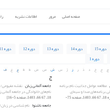
صفحه اصلی
مرور
اطلاعات نشریه
را
دوره 15
دوره 14
دوره 13
دوره 12
دوره 11
دوره 1
چ
ح
خ
د
ذ
ر
ز
ژ
س
ش
ص
ض
ط
ظ
ع
غ
ف
ج
مطالعه عوامل جذابیت نام برنامه
جامعه آلمانی زبان
نقشه مفهومی/
ی برنامه‌های صدا و سیمای
نام‌های خانوادگی در جامعه آلمانی ز
[دوره 18، 67 66، 1403، صفحه 75-
18، 67 66، 1403، صفحه 5-16]
جامعه ناشنوا
نام ­شناسی در زبان 