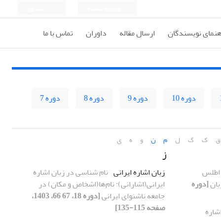
ورود به سامانه
ثبت نام
هنمای نویسندگان
ارسال مقاله
داوران
تماس با ما
دوره 10
دوره 9
دوره 8
دوره 7
ق
ک
گ
ل
م
ن
و
ه
ی
ز
 اطلس
زبان اشاره ایرانی
نام ­شناسی در زبان اشاره
بان
[دوره
ایرانی(اشارانی): نام‌ها(اشخاص و مکان) در
جامعه ناشنوای ایرانی
[دوره 18، 67 66، 1403،
صفحه 115-135]
اشاره