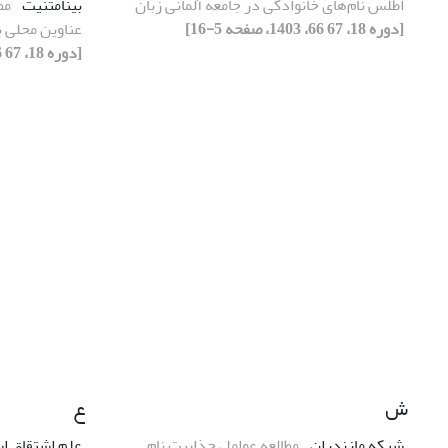
اطلس نام‌های خانوادگی در جامعه آلمانی زبان
بینامتنیت
مط
[دوره 18، 67 66، 1403، صفحه 5-16]
عناوین محلی ب
[دوره 18، 67 66، 1403، صفحه 75-96]
ش
ع
شبکه مازندران
مطالعه عوامل جذابیت نام
علم اشتقاق ا