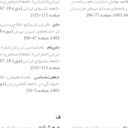
العه عوامل جذابیت نام برنامه در
ایرانی(اشارانی): نام‌ها(اشخاص و م
رنامه‌های صدا و سیمای مازندران
جامعه ناشنوای ایرانی
صفحه 115-135]
جای­
­­طهران باربیکیو؛ اطلاع‌رسانی 
در جای­نام‌های شهری تهران
1403، صفحه 47-60]
جای‌نام
نام ­شناسی در زبان اشاره
ایرانی(اشارانی): نام‌ها(اشخاص و م
جامعه ناشنوای ایرانی
صفحه 115-135]
جمعیت‌شناسی
نقشه مفهومی/ اطل
خانوادگی در جامعه آلمانی زبان
1403، صفحه 5-16]
ف
سامی
بررسی پیدایش و ریشه‌یابی
فرهنگ آلمانی
بررسی پیدایش و ر