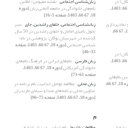
کان) در
زبان‌شناسی اجتماعی
نقشه مفهومی/ اطلس
[دوره 18، 67 66، 1403،
نام‌های خانوادگی در جامعه آلمانی زبان
[دوره
18، 67 66، 1403، صفحه 5-16]
و نمادپردازی
زبانشناسی اجتماعی، خلفای راشدین، جای­
سیر
[دوره 18، 67 66،
تحول نام­های امامان و خلفای راشدین در 50 سال
گذشته در شهرستان بوکان: پژوهشی در نام­
شناسی اجتماعی
[دوره 18، 67 66، 1403، صفحه
33-46]
کان) در
[دوره 18، 67 66، 1403،
زبان فارسی
نام‌های ایرانی در فرهنگ نام‌های
خانوادگی آمریکائی
[دوره 18، 67 66، 1403،
صفحه 61-73]
س نام‌های
[دوره 18، 67 66،
زبان محلی
مطالعه عوامل جذابیت نام برنامه در
عناوین محلی برنامه‌های صدا و سیمای مازندران
[دوره 18، 67 66، 1403، صفحه 75-96]
م
یشه‌یابی
مطالعات ناشنوا
نام ­شناسی در زبان اشاره