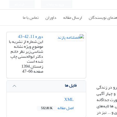
ورود به سامانه
ثبت نام
هنمای نویسندگان
ارسال مقاله
داوران
تماس با ما
دوره 11، 42-43
این شماره از نشریه با
موضوع ویژه نشانه
شناسی زیر نظر خانم
دکتر ابوالحسنی چاپ
شده است
زمستان 1394
صفحه
47-66
فایل ها
 رو در زندگی
و چهار آگهی
XML
ورت جداگانه
ها لایه‌های
اصل مقاله
532.81 K
و ... نیز در