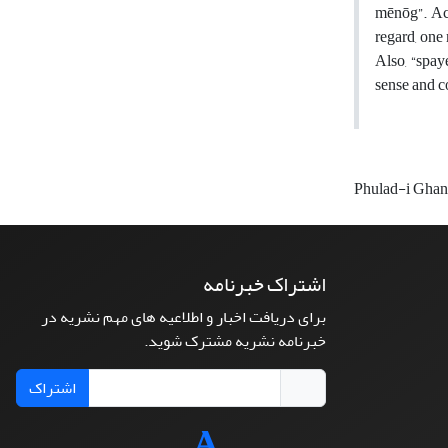
mēnōg”. Acc
regard, one
Also, “spay
sense and co
Phulad-i Gha
اشتراک خبرنامه
برای دریافت اخبار و اطلاعیه های مهم نشریه در
خبرنامه نشریه مشترک شوید.
اشتراک