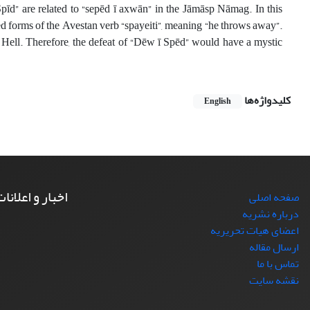
d” are related to “sepēd ī axwān” in the Jāmāsp Nāmag. In this
d forms of the Avestan verb “spayeiti”, meaning “he throws away”.
to Hell. Therefore, the defeat of “Dēw ī Spēd” would have a mystic
کلیدواژه‌ها
English
اخبار و اعلانا
صفحه اصلی
درباره نشریه
اعضای هیات تحریریه
ارسال مقاله
تماس با ما
نقشه سایت