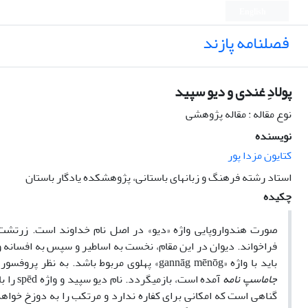
English
فصلنامه پازند
پولادِ غندی و دیو سپید
نوع مقاله : مقاله پژوهشی
نویسنده
کتایون مزدا پور
استاد رشته فرهنگ و زبانهای باستانی، پژوهشکده یادگار باستان
چکیده
صورت هندواروپایی واژه «دیو» در اصل نام خداوند است. زرتشت 
فراخواند. دیوان در این مقام، نخست به اساطیر و سپس به افسانه 
باید با واژه «gannāg mēnōg» پهلوی مربوط باشد. به نظر پروفسور آرتورکریستن­سن اکوان و دیو سپید، هر دو، نامشان به صورت «spēd ī axwān» که در
جاماسپ نامه
گناهی است که امکانی برای کفاره ندارد و مرتکب را به دوزخ خواهد 