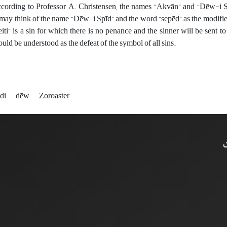
ording to Professor A. Christensen, the names “Akvān” and “Dēw-i Spī
 may think of the name “Dēw-i Spīd” and the word “sepēd” as the modifie
eiti” is a sin for which there is no penance and the sinner will be sent 
uld be understood as the defeat of the symbol of all sins.
ndi
dēw
Zoroaster
ت