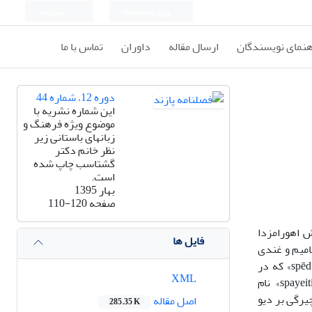
ورود به سامانه
ثبت نام
هنمای نویسندگان
ارسال مقاله
داوران
تماس با ما
دوره 12، شماره 44
این شماره نشریه با
موضوع ویژه فرهنگ و
زبانهای باستانی زیر
نظر خانم دکتر
گشتاسب چاپ شده
است.
بهار 1395
صفحه
110-120
 اهورامزدا
فایل ها
امیم و غندی
XML
آمده است، بازمی­گردد. نام دیو سپید و واژه spēd را باید برگردان خطی فعل «spayeiti» اوستایی، به معنای « می­افکند» دانست و «spayeiti» نام
یرگی بر دیو
اصل مقاله
285.35 K