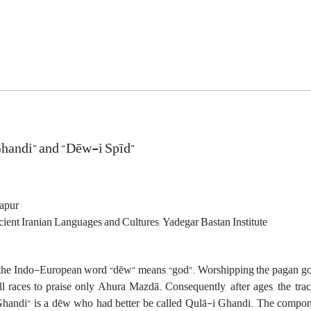
handi” and “Dēw-i Spīd”
apur
cient Iranian Languages and Cultures, Yadegar Bastan Institute
 the Indo-European word “dēw” means “god”. Worshipping the pagan god
ll races to praise only Ahura Mazdā. Consequently, after ages, the tra
Ghandi” is a dēw who had better be called Qulā-i Ghandi. The compon