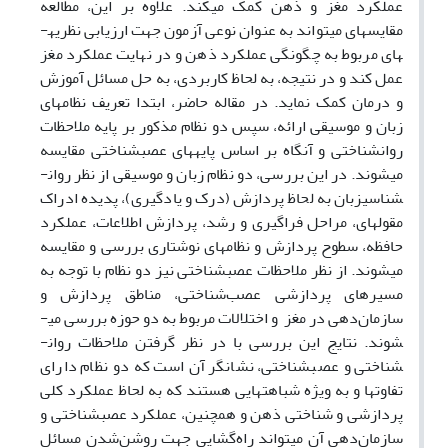
عملکرد مغز و ذهن کمک می­کند. علاوه‌ بر این، مطالعه
مقایسه­ای می­تواند به ‌عنوان نوعی آزمون جهت ارزیابی نظریه­
های مربوط به چگونگی عملکرد ذهن و در نهایت عملکرد مغز
عمل کند و در نتیجه، به ‌لحاظ کاربردی، به حل مسائل آموزش
و درمان کمک ­نماید. در مقاله حاضر، ابتدا تعریف نظام­های
زبان و موسیقی ارائه، سپس دو نظام مذکور بر پایه ملاحظات
روان­شناختی و آنگاه بر اساس پایه­های عصب­شناختی مقایسه
می­شوند. در این بررسی، دو نظام زبان و موسیقی از ‌نظر روان­­
شناسی­زبان به ‌لحاظ پردازش (درک و یادگیری)، پدیده ادراک
مقوله­ای، مراحل فراگیری و رشد، پردازش اطلاعات، عملکرد
حافظه، سطوح پردازش و نظام­های نوشتاری بررسی و مقایسه
می­شوند. از ­نظر ملاحظات عصب­شناختی نیز دو نظام با توجه‌ به
مسیرهای پردازشی عصب‌شناختی، مناطق پردازش و
سازمان‌دهی در مغز و اختلالات مربوط به دو حوزه بررسی می­
شوند. نتایج این بررسی با در نظر گرفتن ملاحظات روان­
شناختی و عصب­شناختی، نشانگر آن است که دو نظام دارای
تفاوت­ها و به ‌ویژه شباهت­هایی هستند که به ‌لحاظ عملکرد کلی
پردازشی و شناختی ذهن و همچنین، عملکرد عصب­شناختی و
سازمان‌دهی آن می­تواند راه‌گشایی جهت روشن‌شدن مسائل