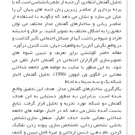
تحلیل گفتمان انتقادی، آن جنبه از علم زبانشناسی است که با
پرده برداری از عناصـر زیـرین زبان جنبه های پنهان آن را
عیان می سازد و نشان می دهد که چگونـه بـا اسـتفاده از
عناصـر زبانی و ساختارهای گفتمان مدار مختلف می توان
حقایق را به اشکال مختلف به تصویر کشید، بر فکر و اندیشه
افراد و شیوه برداشت آنها از مسائل اجتماعی تأثیر گذاشت و
در واقع نگرش آنان را به واقعیات جهان، تحت کنترل درآورد.
مقاله حاضر کوششی برای تعریف و تبیین شیوه های
تصویرسازی کارگزاران اجتماعی در گفتمان اخبار تلقی می
شود. به این منظور با عنایت به مولفه های جامعه شناختی
معنایی در الگوی ون لیوون (1996)، تحلیل گفتمان اخبار
شبکه یک و سـه سـیما بـه لحـاظ
بکارگیری ساختارهای گفتمان مدار، هدف این تحقیق واقـع
شـده اسـت. بنـابراین بـه منظـور دستیابی به این هدف،
گفتمان دو شبکه، مورد تجزیه و تحلیل قرار گرفت. نتایج
بدست آمـده نشان می دهد که در اخبار، مولفه های جامعه
شناختی معنایی مانند حذف، اظهار، منفعل سازی،تشخص
بخشی، تشخص زدایی، نامشخص سازی، پیوند زدن، تفکیک
کردن، نام دهـی، جـنس ارجاعی و غیره قابل تبیین و کشف