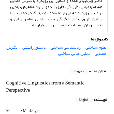
حاضر ویژگیهای عمده و متمایز این رویکرد با نگرش معنایی
همراه با مبانی نظری آن تحلیل شده و ارتباط مفاهیم بنیادین
بر مبنای رویکرد معنایی ارائه شده، توصیف گردیـده است، تا
از این طریق بتوان چگونگی تبیینشناختی تعابیر زبانی و
تعامـل زبـان و شـناخت را مورد بررسی قرار داد.
کلیدواژه‌ها
نگـرش
دسـتور زایـشی
زبانشناسی شناختی
علوم شناختی
تحلیل مبانی شناختی
معنـایی
عنوان مقاله
English
Cognitive Linguistics from a Semantic
Perspective
نویسنده
English
Mahinnaz Mirdehghan