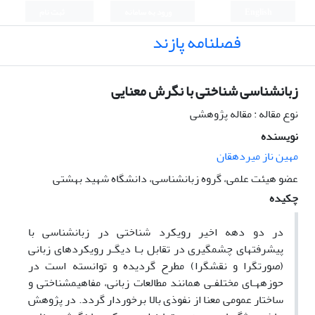
ثبت نام
ورود به سامانه
English
فصلنامه پازند
زبانشناسی شناختی با نگرش معنایی
نوع مقاله : مقاله پژوهشی
نویسنده
مهین ناز میردهقان
عضو هیئت علمی، گروه زبانشناسی، دانشگاه شهید بهشتی
چکیده
در دو دهه اخیر رویکرد شناختی در زبانشناسی با
پیشرفتهای چشمگیری در تقابل بـا دیگـر رویکردهای زبانی
(صورتگرا و نقشگرا) مطرح گردیده و توانسته است در
حوزههـای مختلفـی همانند مطالعات زبانی، مفاهیمشناختی و
ساختار عمومی معنا از نفوذی بالا برخوردار گردد. در پژوهش