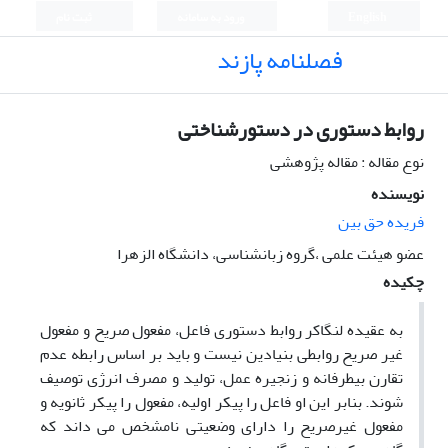
English
ورود به سامانه
ثبت نام
فصلنامه پازند
روابط دستوری در دستورشناختی
نوع مقاله : مقاله پژوهشی
نویسنده
فریده حق بین
عضو هیئت علمی ،گروه زبانشناسی، دانشگاه الزهرا
چکیده
به عقیده لنگاکر روابط دستوری فاعل، مفعول صریح و مفعول
غیر صریح روابطی بنیادین نیست و باید بر اساس رابطه عدم
تقارن بیطرفانه و زنجیره عمل، تولید و مصرف انرژی توصیف
شوند. بنابر این او فاعل را پیکر اولیه، مفعول را پیکر ثانویه و
مفعول غیرصریح را دارای وضعیتی نامشخص می داند که