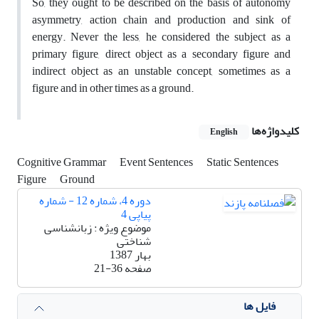
So, they ought to be described on the basis of autonomy
asymmetry, action chain and production and sink of
energy. Never the less, he considered the subject as a
primary figure, direct object as a secondary figure and
indirect object as an unstable concept, sometimes as a
figure and in other times as a ground.
کلیدواژه‌ها
English
Cognitive Grammar
Event Sentences
Static Sentences
Figure
Ground
دوره 4، شماره 12 - شماره
پیاپی 4
موضوع ویژه : زبانشناسی
شناختی
بهار 1387
صفحه
21-36
فایل ها