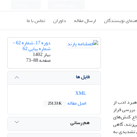
ورود به سامانه
ثبت نام
هنمای نویسندگان
ارسال مقاله
داوران
تماس با ما
دوره 17، شماره 62 -
شماره پیاپی 62
بهار 1402
صفحه
73-88
فایل ها
XML
هبرد ادب از
اصل مقاله
251.53 K
139 (با محوریت مناظره اول) مورد بررسی قرار
ایران انواع کنش‌های
هم رسانی
ی‌زنند، گاهی
ی تشدیدی به