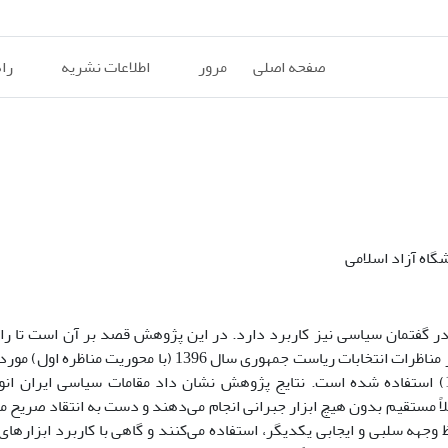
صفحه اصلی
مرور
اطلاعات نشریه
را
گاه آزاد اسلامی
ر گفتمان سیاسی نیز کاربرد دارد. در این پژوهش قصد بر آن است تا را
منظر زبان­شناختی در گفتمان سیاسی ایران بررسی شود. بدین منظور مناظرات انتخابات ریاست جمهوری سال 6
گرفت. برای تحلیل داده‌ها از نظریه ادب براون و لوینسون (1987) استفاده شده است. نتایج پژوهش نشان داد مقامات سیاسی 
ملاً مستقیم بدون هیچ ابزار جبرانی انجام می‌دهند و دست به انتقاد صریح م
 وجهه سلبی و ایجابی یکدیگر، استفاده می‌کنند و گاهی با کاربرد ابزارها