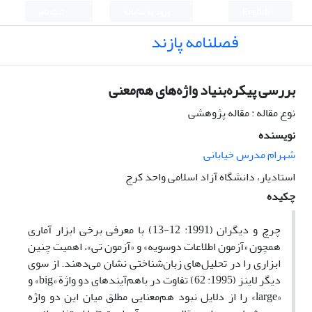
English
ورود به سامانه
ثبت نام
فصلنامه پازند
بررسی پیکره‌بنیاد واژه‌های هم‌معنی
نوع مقاله : مقاله پژوهشی
نویسنده
شهرام مدرس خیابانی
استادیار، دانشگاه آزاد اسلامی واحد کرج
چکیده
چرچ و دیگران (1991: 12-13) با معرفی برخی ابزار آماری
همچون «آزمون اطلاعات دوسویه» و «آزمون تی»، اهمیت چنین
ابزاری را در تحلیل‌های زبان‌شناختی نشان می‌دهند. از سوی
دیگر لاینز (1995: 62) تفاوت در باهم‌آیندهای دو واژة «big» و
«large» را از دلایل نبود هم‌معنایی مطلق میان این دو واژه