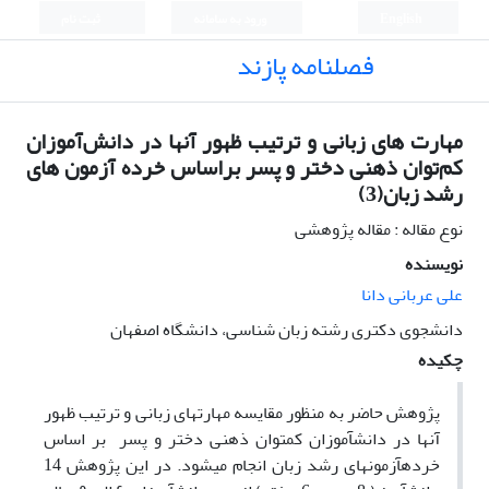
English
ورود به سامانه
ثبت نام
فصلنامه پازند
مهارت های زبانی و ترتیب ظهور آنها در دانش‌آموزان
کم‌توان ذهنی دختر و پسر براساس خرده آزمون های
رشد زبان(3)
نوع مقاله : مقاله پژوهشی
نویسنده
علی عربانی دانا
دانشجوی دکتری رشته زبان شناسی، دانشگاه اصفهان
چکیده
پژوهش حاضر به منظور مقایسه مهارت­های زبانی و ترتیب ظهور
آنها در دانش­آموزان کم­توان ذهنی دختر و پسر بر اساس
خرده­آزمون­های رشد زبان انجام می­شود. در این پژوهش 14