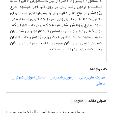
دانش­آموز ( 8 پسر و 6 دختر) از بین دانش­آموزان ۶ الی ۹ ساله
انتخاب و آزمون رشد زبان بر روی آنها اجرا می­شود. طرح
پژوهشی از نوع علّی مقایسه­ای یا پس­رویدادی است. برای
تحلیل داده­ها از تحلیل واریانس چندمتغیری استفاده می­
شود. نتایج پژوهش نشان می­دهد که بین دانش­آموزان کم­
توان ذهنی دختر و پسر براساس خرده­آزمون­های رشد زبان
تفاوتی وجود ندارد. مطابق با یافته­های پژوهش، دانش­آموزان
کم­توان ذهنی در واژگان تصویری بالاترین نمره و در واژگان
ربطی کمترین نمره را کسب می­کنند.
کلیدواژه‌ها
مهارت های زبانی
آزمون رشد زبان
دانش آموزان کم توان
ذهنی
عنوان مقاله
English
Language Skills and Investigating their