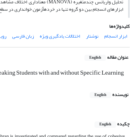
تحلیل واریانس چند­متغیره (ANOVA
ابزارهای انسجام بین دو گروه تنها در خرده­آزمون خوانداری در سطح 05/0=α معنادار است
کلیدواژه‌ها
ابزار انسجام
نوشتار
اختلالات یادگیری ویژه
زبان فارسی
رویک
عنوان مقاله
English
peaking Students with and without Specific Learning
نویسنده
English
چکیده
English
Tehran is investigated and compared regarding the use of cohesive