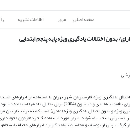
صفحه اصلی
مرور
اطلاعات نشریه
را
ای/ بدون اختلالات یادگیری ویژه پایه پنجم ابتدایی
وزشی
تلال یادگیری ویژه فارسی­زبان شهر تهران با استفاده از ابزارهای انسج
تحقیق پس­رویدادی (علّی-مقایسه‌ای) است و از رویکردِ نظری نقش­گرای نظام­مند هلیدی و متیسون (2004) برای تحلیل
: سال) از گروه اختلال یادگیری ویژه و بدون اختلال یادگیری ویژه (عادی) است که به ترتیب از بین
به مراکز اختلال یادگیری و مدارس دولتی شهر تهران به صورت در دسترس انتخاب می­شوند. ابزار
گرفت. پس از توصیف و محاسبه بسامد کاربرد ابزار­های مختلف انسجام، با