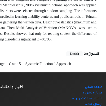
d Matthiessen's (2004) systemic functional approach was applied
g disorders were selected through random sampling. The informants
lled in learning diability centeres and public schools in Tehran.
or gathering the written data. Descriptive statistics (maximum and
 data. Then, Multi Analysis of Variation (MANOVA) was used to
. Results showed that only for reading subtest, the difference of
g disorder is significant if =α0/05.
کلیدواژه‌ها
English
uage
Grade 5
Systemic Functional Approach
اخبار و اعلانا
صفحه اصلی
درباره نشریه
اعضای هیات تحریریه
ارسال مقاله