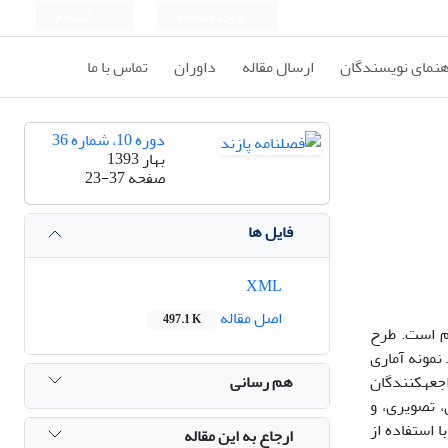
ورود به سامانه
ثبت نام
هنمای نویسندگان
ارسال مقاله
داوران
تماس با ما
دوره 10، شماره 36
بهار 1393
صفحه
23-37
فایل ها
XML
اصل مقاله
497.1 K
ام است. طرح
 داده­ها استفاده می­شود. نمونه آماری
هم رسانی
 مراجعه­کنندگان
 مورد استفاده 3 خرده­آزمون (خوانداری، تصویری، و
 استفاده از
ارجاع به این مقاله