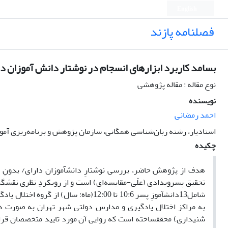
English
فصلنامه پازند
بسامد کاربرد ابزارهای انسجام در نوشتار دانش آموزان دار
نوع مقاله : مقاله پژوهشی
نویسنده
احمد رمضانی
استادیار، رشته زبان‌شناسی همگانی، سازمان پژوهش و برنامه‌ریزی آم
چکیده
هدف از پژوهش حاضر، بررسی نوشتارِ دانش­آموزان دارای/ بدونِ اخ
شامل13دانش­آموزِ پسر 10:6 تا 12:00(ماه
شنیداری) محقق­ساخته است که روایی آن مورد تایید متخصصان قرار 