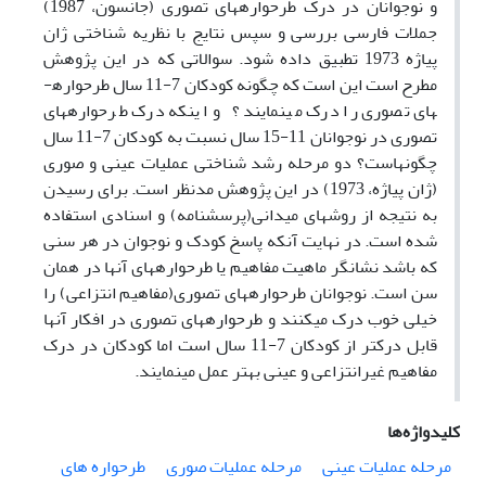
و نوجوانان در درک طرحواره­های تصوری (جانسون، 1987)
جملات فارسی بررسی و سپس نتایج با نظریه شناختی ژان
پیاژه 1973 تطبیق داده شود. سوالاتی که در این پژوهش
مطرح است این است که چگونه کودکان 7-11 سال طرحواره­
های تصوری را درک می­نمایند ؟ و اینکه درک طرحواره­های
تصوری در نوجوانان 11-15 سال نسبت به کودکان 7-11 سال
چگونه­است؟ دو مرحله رشد شناختی عملیات عینی و صوری
(ژان پیاژه، 1973) در این پژوهش مد­نظر است. برای رسیدن
به نتیجه از روش­های میدانی(پرسشنامه) و اسنادی استفاده
شده­ است. در نهایت آنکه پاسخ کودک و نوجوان در هر سنی
که باشد نشانگر ماهیت مفاهیم یا طرحواره­های آنها در همان
سن است. نوجوانان طرحواره­های تصوری(مفاهیم انتزاعی) را
خیلی خوب درک می­کنند و طرحواره­های تصوری در افکار آنها
قابل درک­تر از کودکان 7-11 سال است اما کودکان در درک
مفاهیم غیرانتزاعی و عینی بهتر عمل می­نمایند.
کلیدواژه‌ها
مرحله عملیات عینی
مرحله عملیات صوری
طرحواره های