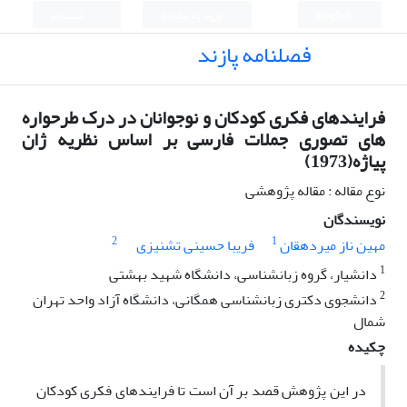
English
ورود به سامانه
ثبت نام
فصلنامه پازند
فرایندهای فکری کودکان و نوجوانان در درک طرحواره
های تصوری جملات فارسی بر اساس نظریه ژان
پیاژه(1973)
نوع مقاله : مقاله پژوهشی
نویسندگان
2
1
مهین ناز میردهقان
فریبا حسینی تشنیزی
1
دانشیار، گروه زبانشناسی، دانشگاه شهید بهشتی
2
دانشجوی دکتری زبانشناسی همگانی، دانشگاه آزاد واحد تهران
شمال
چکیده
در این­ پژوهش ­قصد بر آن است تا فرایند­های فکری کودکان