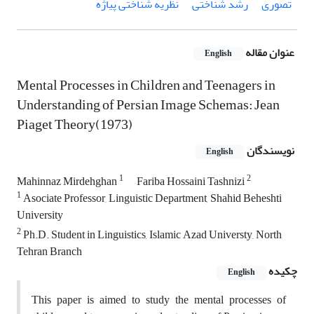
تصوری
رشد شناختی
نظریه شناختی پیاژه
عنوان مقاله
English
Mental Processes in Children and Teenagers in
Understanding of Persian Image Schemas: Jean
Piaget Theory(1973)
نویسندگان
English
1
2
Mahinnaz Mirdehghan
Fariba Hossaini Tashnizi
1
Asociate Professor, Linguistic Department, Shahid Beheshti
University
2
Ph.D. Student in Linguistics, Islamic Azad Universty, North
Tehran Branch
چکیده
English
This paper is aimed to study the mental processes of