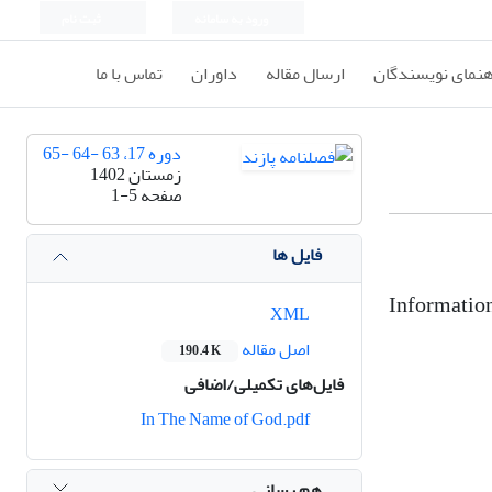
ورود به سامانه
ثبت نام
هنمای نویسندگان
ارسال مقاله
داوران
تماس با ما
دوره 17، 63 -64 -65
زمستان 1402
صفحه
1-5
فایل ها
Informatio
XML
اصل مقاله
190.4 K
فایل‌های تکمیلی/اضافی
In The Name of God.pdf
هم رسانی